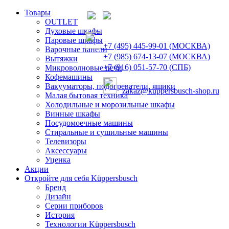
Товары
OUTLET
Духовые шкафы
Паровые шкафы
+7 (495) 445-99-01 (МОСКВА)
Варочные панели
+7 (985) 674-13-07 (МОСКВА)
Вытяжки
+7 (916) 051-57-70 (СПБ)
Микроволновые печи
Кофемашины
Вакууматоры, подогреватели, ящики
zakaz@kuppersbusch-shop.ru
Малая бытовая техника
Холодильные и морозильные шкафы
Винные шкафы
Посудомоечные машины
Стиральные и сушильные машины
Телевизоры
Аксессуары
Уценка
Акции
Откройте для себя Küppersbusch
Бренд
Дизайн
Серии приборов
История
Технологии Küppersbusch