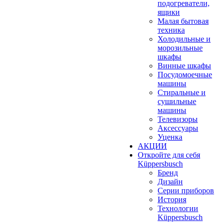
подогреватели,
ящики
Малая бытовая
техника
Холодильные и
морозильные
шкафы
Винные шкафы
Посудомоечные
машины
Стиральные и
сушильные
машины
Телевизоры
Аксессуары
Уценка
АКЦИИ
Откройте для себя
Küppersbusch
Бренд
Дизайн
Серии приборов
История
Технологии
Küppersbusch