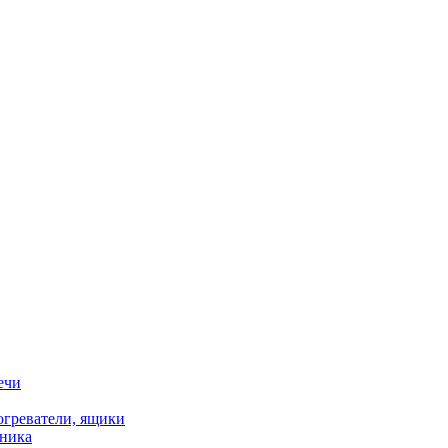
ечи
огреватели, ящики
хника