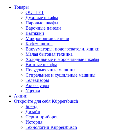
Товары
OUTLET
Духовые шкафы
Паровые шкафы
Варочные панели
Вытяжки
Микроволновые печи
Кофемашины
Вакууматоры, подогреватели, ящики
Малая бытовая техника
Холодильные и морозильные шкафы
Винные шкафы
Посудомоечные машины
Стиральные и сушильные машины
Телевизоры
Аксессуары
Уценка
Акции
Откройте для себя Küppersbusch
Бренд
Дизайн
Серии приборов
История
Технологии Küppersbusch