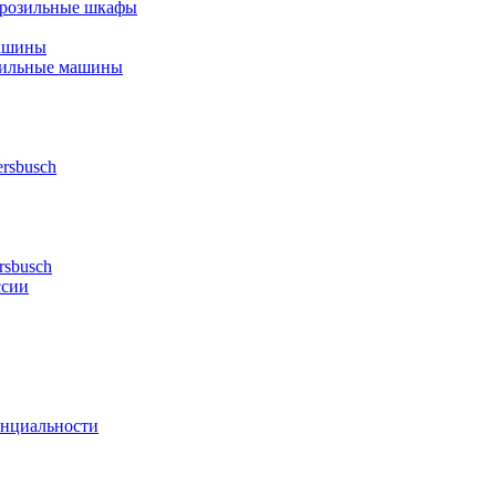
орозильные шкафы
ашины
шильные машины
rsbusch
rsbusch
ссии
нциальности