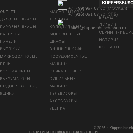
KÜPPERSBUS
+7 (499) 957-87-60 (МОСКВА)
OUTLET
МАЛАЯ БЫТОВАЯ
+7 (916) 051-57-70 (СПБ)
БРЕНД
ДУХОВЫЕ ШКАФЫ
ТЕХНИКА
ДИЗАЙН
ПАРОВЫЕ ШКАФЫ
ХОЛОДИЛЬНЫЕ И
zakaz@kuppersbusch-shop.ru
СЕРИИ ПРИБОР
ВАРОЧНЫЕ
МОРОЗИЛЬНЫЕ
ИСТОРИЯ
ПАНЕЛИ
ШКАФЫ
КОНТАКТЫ
ВЫТЯЖКИ
ВИННЫЕ ШКАФЫ
МИКРОВОЛНОВЫЕ
ПОСУДОМОЕЧНЫЕ
ПЕЧИ
МАШИНЫ
КОФЕМАШИНЫ
СТИРАЛЬНЫЕ И
ВАКУУМАТОРЫ,
СУШИЛЬНЫЕ
ПОДОГРЕВАТЕЛИ,
МАШИНЫ
ЯЩИКИ
ТЕЛЕВИЗОРЫ
АКСЕССУАРЫ
УЦЕНКА
© 2026 г. Küppersbusch
ПОЛИТИКА КОНФИДЕНЦИАЛЬНОСТИ