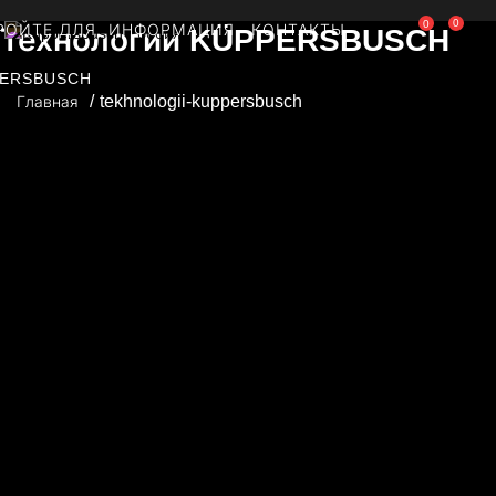
0
0
РОЙТЕ ДЛЯ
ИНФОРМАЦИЯ
КОНТАКТЫ
Технологии KÜPPERSBUSCH
ERSBUSCH
tekhnologii-kuppersbusch
Главная