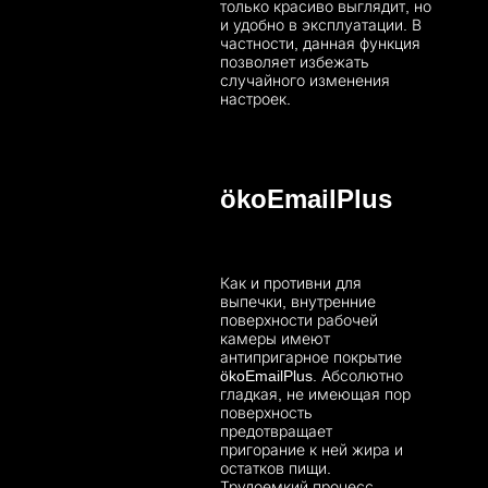
только красиво выглядит, но
и удобно в эксплуатации. В
частности, данная функция
позволяет избежать
случайного изменения
настроек.
ökoEmailPlus
Как и противни для
выпечки, внутренние
поверхности рабочей
камеры имеют
антипригарное покрытие
ökoEmailPlus. Абсолютно
гладкая, не имеющая пор
поверхность
предотвращает
пригорание к ней жира и
остатков пищи.
Трудоемкий процесс