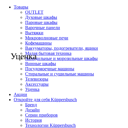
Товары
OUTLET
Духовые шкафы
Паровые шкафы
Варочные панели
Вытяжки
Микроволновые печи
Кофемашины
Вакууматоры, подогреватели, ящики
Малая бытовая техника
Уценка
Холодильные и морозильные шкафы
Винные шкафы
Посудомоечные машины
Стиральные и сушильные машины
Телевизоры
Аксессуары
Уценка
Акции
Откройте для себя Küppersbusch
Бренд
Дизайн
Серии приборов
История
Технологии Küppersbusch