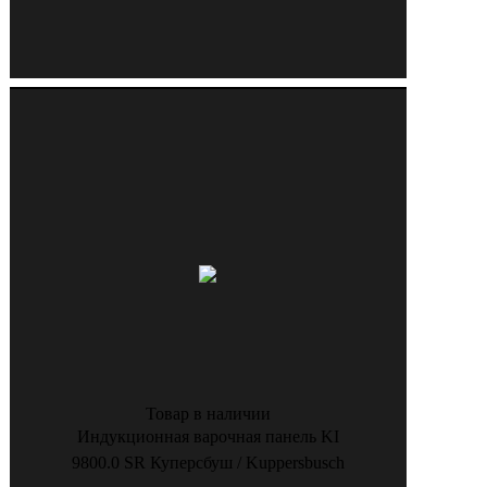
Товар в наличии
Индукционная варочная панель KI
9800.0 SR Куперсбуш / Kuppersbusch