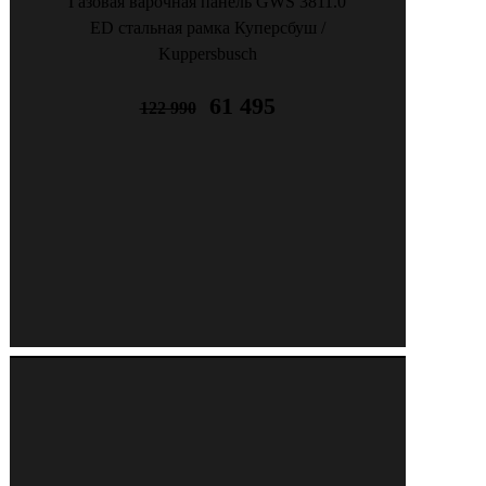
Газовая варочная панель GWS 3811.0
ED стальная рамка Куперсбуш /
Kuppersbusch
61 495
122 990