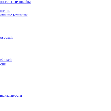
орозильные шкафы
ашины
шильные машины
rsbusch
rsbusch
ссии
нциальности