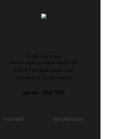
Товар в наличии
Компактный духовой шкаф CBP
6332.0 S нержавеющая сталь
Куперсбуш / Kuppersbusch
102 995
205 990
В КОРЗИНУ
БЫСТРЫЙ ЗАКАЗ