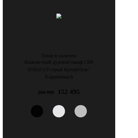
Товар в наличии
Компактный духовой шкаф CBP
6550.0 G9 серый Куперсбуш /
Kuppersbusch
152 495
304 990