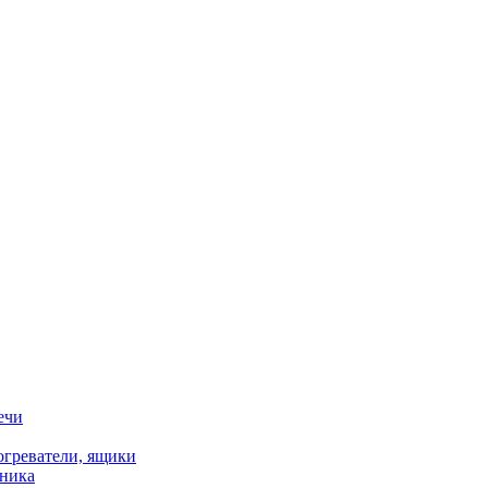
ечи
огреватели, ящики
хника