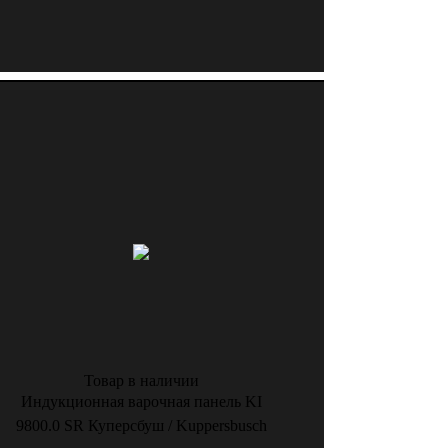
Товар в наличии
Индукционная варочная панель KI
9800.0 SR Куперсбуш / Kuppersbusch