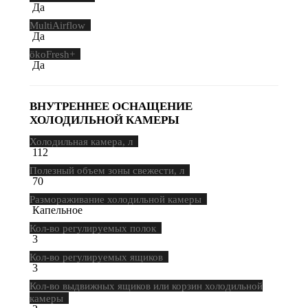
Да
MultiAirflow
Да
ökoFresh+
Да
ВНУТРЕННЕЕ ОСНАЩЕНИЕ
ХОЛОДИЛЬНОЙ КАМЕРЫ
Холодильная камера, л
112
Полезный объем зоны свежести, л
70
Размораживание холодильной камеры
Капельное
Кол-во регулируемых полок
3
Кол-во регулируемых ящиков
3
Кол-во выдвижных ящиков или корзин холодильной
камеры