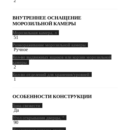
2
ВНУТРЕННЕЕ ОСНАЩЕНИЕ
МОРОЗИЛЬНОЙ КАМЕРЫ
Морозильная камера, л
51
Размораживание морозильной камеры
Ручное
Кол-во выдвижных ящиков или корзин морозильной
камеры
2
Кол-во отделений для хранения/уровней
1
ОСОБЕННОСТИ КОНСТРУКЦИИ
Зона свежести
Да
Угол открывания дверцы, °
90
Изменяемая навеска двери