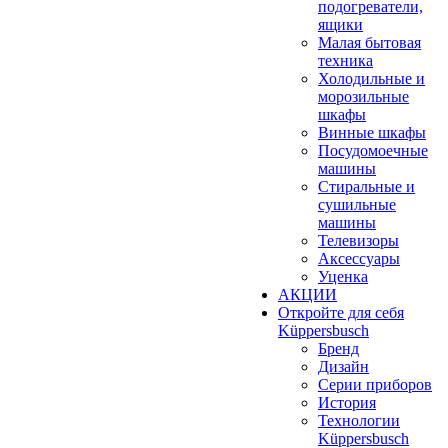
подогреватели,
ящики
Малая бытовая
техника
Холодильные и
морозильные
шкафы
Винные шкафы
Посудомоечные
машины
Стиральные и
сушильные
машины
Телевизоры
Аксессуары
Уценка
АКЦИИ
Откройте для себя
Küppersbusch
Бренд
Дизайн
Серии приборов
История
Технологии
Küppersbusch