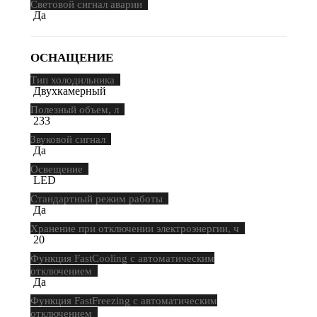
Световой сигнал аварии
Да
ОСНАЩЕНИЕ
Тип холодильника
Двухкамерный
Полезный объем, л
233
Звуковой сигнал
Да
Освещение
LED
Стандартный режим работы
Да
Хранение при отключении электроэнергии, ч
20
Функция FastCooling с автоматическим
отключением
Да
Функция FastFreezing с автоматическим
отключением