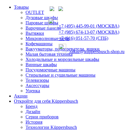
Товары
OUTLET
Духовые шкафы
Паровые шкафы
+7 (495) 445-99-01 (МОСКВА)
Варочные панели
+7 (985) 674-13-07 (МОСКВА)
Вытяжки
+7 (916) 051-57-70 (СПБ)
Микроволновые печи
Кофемашины
Вакууматоры, подогреватели, ящики
zakaz@kuppersbusch-shop.ru
Малая бытовая техника
Холодильные и морозильные шкафы
Винные шкафы
Посудомоечные машины
Стиральные и сушильные машины
Телевизоры
Аксессуары
Уценка
Акции
Откройте для себя Küppersbusch
Бренд
Дизайн
Серии приборов
История
Технологии Küppersbusch