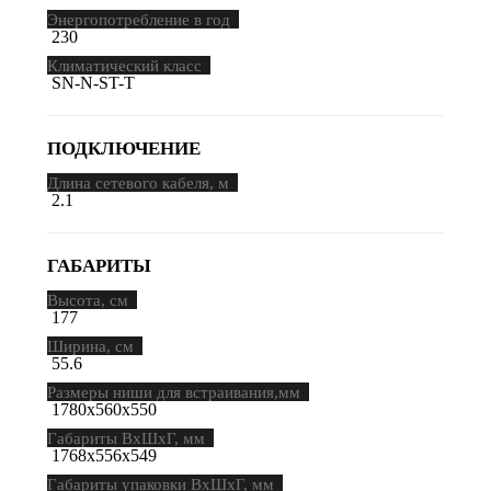
Энергопотребление в год
230
Климатический класс
SN-N-ST-T
ПОДКЛЮЧЕНИЕ
Длина сетевого кабеля, м
2.1
ГАБАРИТЫ
Высота, см
177
Ширина, см
55.6
Размеры ниши для встраивания,мм
1780х560х550
Габариты ВхШхГ, мм
1768х556х549
Габариты упаковки ВхШхГ, мм