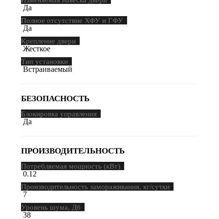
Да
Полное отсутствие ХФУ и ГФУ
Да
Крепление двери
Жесткое
Тип установки
Встраиваемый
БЕЗОПАСНОСТЬ
Блокировка управления
Да
ПРОИЗВОДИТЕЛЬНОСТЬ
Потребляемая мощность (кВт)
0.12
Производительность замораживания, кг/сутки
7
Уровень шума, Дб
38