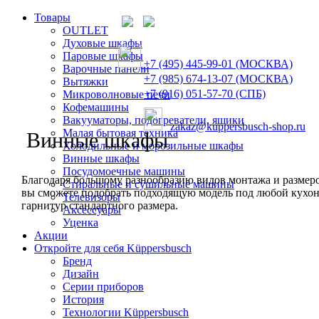
Товары
OUTLET
Духовые шкафы
Паровые шкафы
+7 (495) 445-99-01 (МОСКВА)
Варочные панели
+7 (985) 674-13-07 (МОСКВА)
Вытяжки
+7 (916) 051-57-70 (СПБ)
Микроволновые печи
Кофемашины
Вакууматоры, подогреватели, ящики
zakaz@kuppersbusch-shop.ru
Малая бытовая техника
Винные шкафы
Холодильные и морозильные шкафы
Винные шкафы
Посудомоечные машины
Благодаря большому разнообразию видов монтажа и размер
Стиральные и сушильные машины
вы сможете подобрать подходящую модель под любой кухо
Телевизоры
гарнитур стандартного размера.
Аксессуары
Уценка
Акции
Откройте для себя Küppersbusch
Бренд
Дизайн
Серии приборов
История
Технологии Küppersbusch