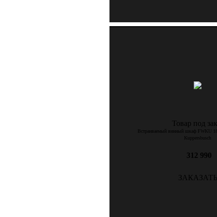
Товар под зак
Встраиваемый винный шкаф FWKU 185
Kuppersbusch
312 990
ЗАКАЗАТ