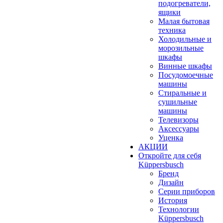
подогреватели,
ящики
Малая бытовая
техника
Холодильные и
морозильные
шкафы
Винные шкафы
Посудомоечные
машины
Стиральные и
сушильные
машины
Телевизоры
Аксессуары
Уценка
АКЦИИ
Откройте для себя
Küppersbusch
Бренд
Дизайн
Серии приборов
История
Технологии
Küppersbusch