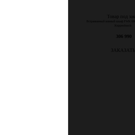
Товар под зак
Встраиваемый винный шкаф FWK 686
Kuppersbusch
306 990
ЗАКАЗАТ