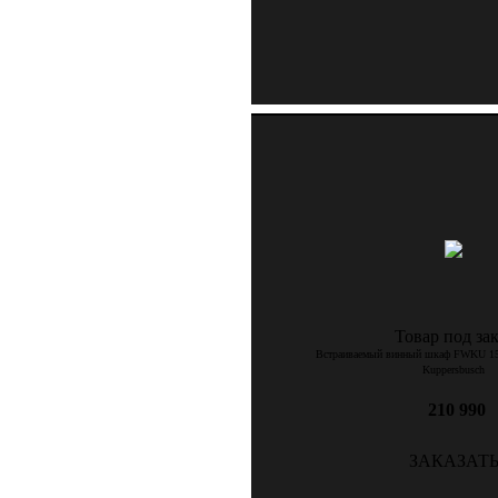
Товар под зак
Встраиваемый винный шкаф FWKU 153
Kuppersbusch
210 990
ЗАКАЗАТ