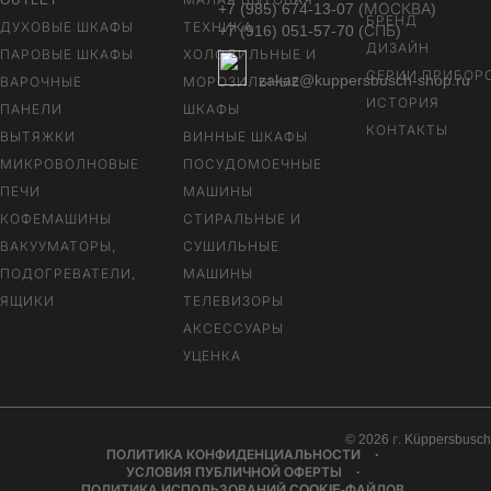
+7 (985) 674-13-07 (МОСКВА)
БРЕНД
ДУХОВЫЕ ШКАФЫ
ТЕХНИКА
+7 (916) 051-57-70 (СПБ)
ДИЗАЙН
ПАРОВЫЕ ШКАФЫ
ХОЛОДИЛЬНЫЕ И
СЕРИИ ПРИБОР
zakaz@kuppersbusch-shop.ru
ВАРОЧНЫЕ
МОРОЗИЛЬНЫЕ
ИСТОРИЯ
ПАНЕЛИ
ШКАФЫ
КОНТАКТЫ
ВЫТЯЖКИ
ВИННЫЕ ШКАФЫ
МИКРОВОЛНОВЫЕ
ПОСУДОМОЕЧНЫЕ
ПЕЧИ
МАШИНЫ
КОФЕМАШИНЫ
СТИРАЛЬНЫЕ И
ВАКУУМАТОРЫ,
СУШИЛЬНЫЕ
ПОДОГРЕВАТЕЛИ,
МАШИНЫ
ЯЩИКИ
ТЕЛЕВИЗОРЫ
АКСЕССУАРЫ
УЦЕНКА
© 2026 г. Küppersbusch
ПОЛИТИКА КОНФИДЕНЦИАЛЬНОСТИ
УСЛОВИЯ ПУБЛИЧНОЙ ОФЕРТЫ
ПОЛИТИКА ИСПОЛЬЗОВАНИЙ COOKIE-ФАЙЛОВ