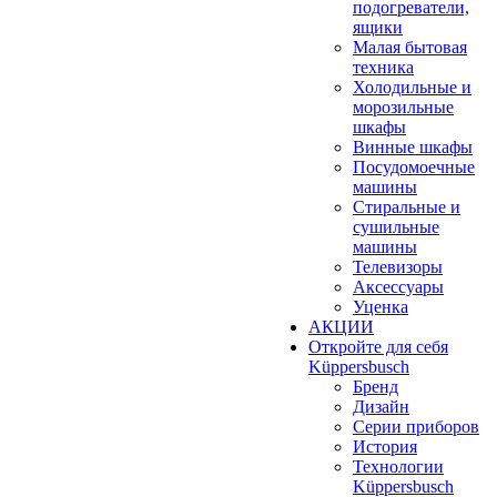
подогреватели,
ящики
Малая бытовая
техника
Холодильные и
морозильные
шкафы
Винные шкафы
Посудомоечные
машины
Стиральные и
сушильные
машины
Телевизоры
Аксессуары
Уценка
АКЦИИ
Откройте для себя
Küppersbusch
Бренд
Дизайн
Серии приборов
История
Технологии
Küppersbusch