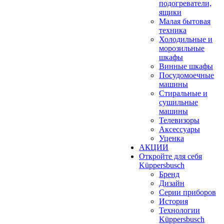
подогреватели,
ящики
Малая бытовая
техника
Холодильные и
морозильные
шкафы
Винные шкафы
Посудомоечные
машины
Стиральные и
сушильные
машины
Телевизоры
Аксессуары
Уценка
АКЦИИ
Откройте для себя
Küppersbusch
Бренд
Дизайн
Серии приборов
История
Технологии
Küppersbusch