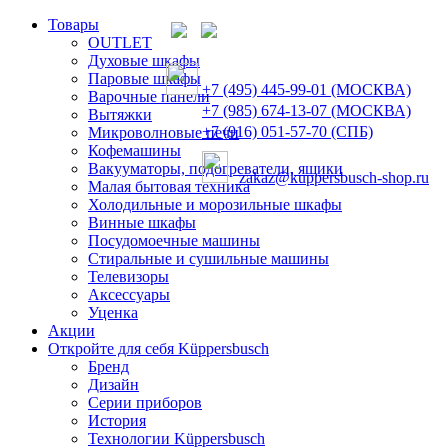
Товары
OUTLET
Духовые шкафы
Паровые шкафы
+7 (495) 445-99-01 (МОСКВА)
Варочные панели
+7 (985) 674-13-07 (МОСКВА)
Вытяжки
+7 (916) 051-57-70 (СПБ)
Микроволновые печи
Кофемашины
Вакууматоры, подогреватели, ящики
zakaz@kuppersbusch-shop.ru
Малая бытовая техника
Холодильные и морозильные шкафы
Винные шкафы
Посудомоечные машины
Стиральные и сушильные машины
Телевизоры
Аксессуары
Уценка
Акции
Откройте для себя Küppersbusch
Бренд
Дизайн
Серии приборов
История
Технологии Küppersbusch