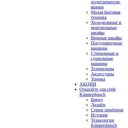
подогреватели,
ящики
Малая бытовая
техника
Холодильные и
морозильные
шкафы
Винные шкафы
Посудомоечные
машины
Стиральные и
сушильные
машины
Телевизоры
Аксессуары
Уценка
АКЦИИ
Откройте для себя
Küppersbusch
Бренд
Дизайн
Серии приборов
История
Технологии
Küppersbusch