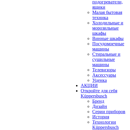
подогреватели,
ящики
Малая бытовая
техника
Холодильные и
морозильные
шкафы
Винные шкафы
Посудомоечные
машины
Стиральные и
сушильные
машины
Телевизоры
Аксессуары
Уценка
АКЦИИ
Откройте для себя
Küppersbusch
Бренд
Дизайн
Серии приборов
История
Технологии
Küppersbusch