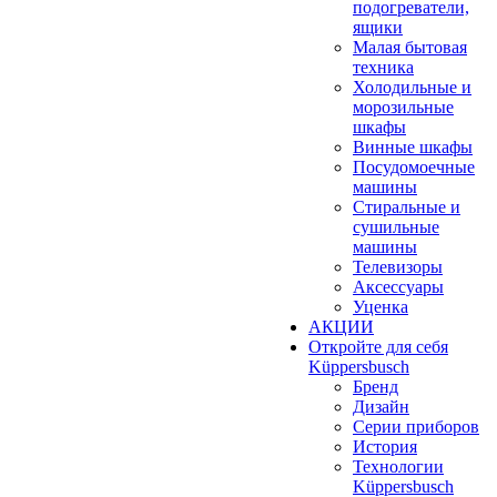
подогреватели,
ящики
Малая бытовая
техника
Холодильные и
морозильные
шкафы
Винные шкафы
Посудомоечные
машины
Стиральные и
сушильные
машины
Телевизоры
Аксессуары
Уценка
АКЦИИ
Откройте для себя
Küppersbusch
Бренд
Дизайн
Серии приборов
История
Технологии
Küppersbusch