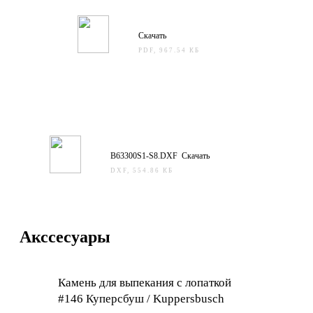
Скачать
PDF, 967.54 КБ
B63300S1-S8.DXF Скачать
DXF, 554.86 КБ
Акссесуары
Камень для выпекания с лопаткой
#146 Куперсбуш / Kuppersbusch