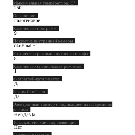
Максимальная температура, С°
250
Освещение
Галогеновое
Количество программ
9
Покрытие внутренней камеры
ökoEmail+
Количество режимов духового шкафа
8
Количество специальных режимов
1
ökotherm®-катализатор
Да
Режим ökoClean
Да
Электронный таймер с индикацией даты/времени/
режима
Нет/Да/Да
Телескопические направляющие
Нет
Быстрый разогрев