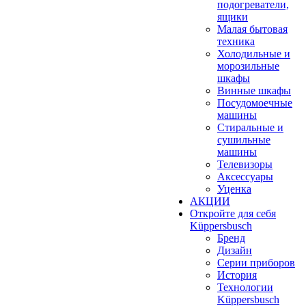
подогреватели,
ящики
Малая бытовая
техника
Холодильные и
морозильные
шкафы
Винные шкафы
Посудомоечные
машины
Стиральные и
сушильные
машины
Телевизоры
Аксессуары
Уценка
АКЦИИ
Откройте для себя
Küppersbusch
Бренд
Дизайн
Серии приборов
История
Технологии
Küppersbusch