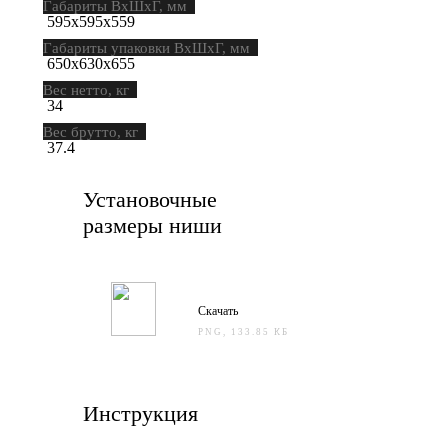
Габариты ВхШхГ, мм
595х595х559
Габариты упаковки ВхШхГ, мм
650х630х655
Вес нетто, кг
34
Вес брутто, кг
37.4
Установочные
размеры ниши
Скачать
PNG, 133.85 КБ
Инструкция