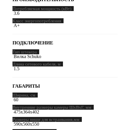
Потребляемая мощность (кВт)
3.6
Класс энергопотребления
A+
ПОДКЛЮЧЕНИЕ
Тип штекера
Вилка Schuko
Длина сетевого кабеля, м
1.5
ГАБАРИТЫ
Ширина, см
60
Внутренние размеры камеры ШхВхГ, мм
475х364х402
Размеры ниши для встраивания,мм
590x560x550