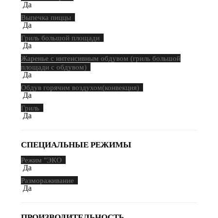
Да
Выпечка пиццы
Да
Гриль большой площади
Да
Жаренье с интенсивным обдувом (гриль большой
площади с обдувом)
Да
Обдув горячим воздухом(конвекция)
Да
Гриль
Да
СПЕЦИАЛЬНЫЕ РЕЖИМЫ
Режим "ЭКО
Да
Размораживание
Да
ПРОИЗВОДИТЕЛЬНОСТЬ