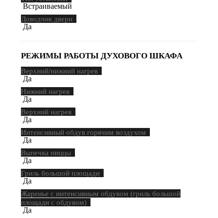
Встраиваемый
Доводчик двери
Да
РЕЖИМЫ РАБОТЫ ДУХОВОГО ШКАФА
Верхний/нижний нагрев
Да
Нижний нагрев
Да
Верхний нагрев
Да
Интенсивный обдув горячим воздухом
Да
Выпечка пиццы
Да
Гриль большой площади
Да
Жаренье с интенсивным обдувом (гриль большой
площади с обдувом)
Да