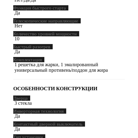
Функция быстрого старта
Да
Телескопические направляющие
Нет
Количество уровней мощности
10
Быстрый разогрев
Да
Комплектация
1 решетка для жарки, 1 эмалированный
универсальный противень/поддон для жира
ОСОБЕННОСТИ КОНСТРУКЦИИ
Дверца
3 стекла
Инверторная технология
Да
Контактный дверной выключатель
Да
Тип установки