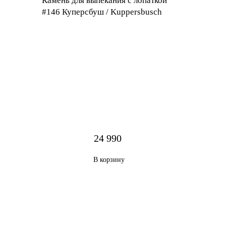
Камень для выпекания с лопаткой
#146 Куперсбуш / Kuppersbusch
24 990
В корзину