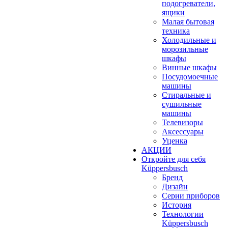
подогреватели,
ящики
Малая бытовая
техника
Холодильные и
морозильные
шкафы
Винные шкафы
Посудомоечные
машины
Стиральные и
сушильные
машины
Телевизоры
Аксессуары
Уценка
АКЦИИ
Откройте для себя
Küppersbusch
Бренд
Дизайн
Серии приборов
История
Технологии
Küppersbusch