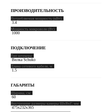
ПРОИЗВОДИТЕЛЬНОСТЬ
Потребляемая мощность (кВт)
3.4
Мощность микроволн (Вт)
1000
ПОДКЛЮЧЕНИЕ
Тип штекера
Вилка Schuko
Длина сетевого кабеля, м
1.5
ГАБАРИТЫ
Ширина, см
60
Внутренние размеры камеры ШхВхГ, мм
475х232х365