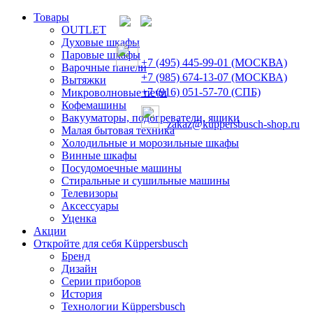
Товары
OUTLET
Духовые шкафы
Паровые шкафы
+7 (495) 445-99-01 (МОСКВА)
Варочные панели
+7 (985) 674-13-07 (МОСКВА)
Вытяжки
+7 (916) 051-57-70 (СПБ)
Микроволновые печи
Кофемашины
Вакууматоры, подогреватели, ящики
zakaz@kuppersbusch-shop.ru
Малая бытовая техника
Холодильные и морозильные шкафы
Винные шкафы
Посудомоечные машины
Стиральные и сушильные машины
Телевизоры
Аксессуары
Уценка
Акции
Откройте для себя Küppersbusch
Бренд
Дизайн
Серии приборов
История
Технологии Küppersbusch