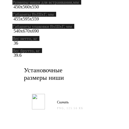
Размеры ниши для встраивания,мм
450х560х550
Габариты ВхШхГ, мм
455х595х559
Габариты упаковки ВхШхГ, мм
540х670х690
Вес нетто, кг
36
Вес брутто, кг
39.6
Установочные
размеры ниши
Скачать
PNG, 125.56 КБ