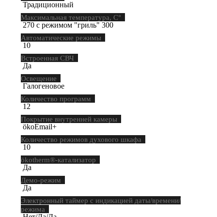
Традиционный
Максимальная температура, С°
270 с режимом "гриль" 300
Автоматические режимы
10
Встроенная СВЧ
Да
Освещение
Галогеновое
Количество программ
12
Покрытие внутренней камеры
ökoEmail+
Количество режимов духового шкафа
10
ökotherm®-катализатор
Да
Демо-режим
Да
Электронный таймер с индикацией даты/времени/
режима
Нет/Да/Да