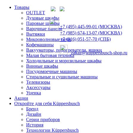
Товары
OUTLET
Духовые шкафы
Паровые шкафы
+7 (495) 445-99-01 (МОСКВА)
Варочные панели
+7 (985) 674-13-07 (МОСКВА)
Вытяжки
+7 (916) 051-57-70 (СПБ)
Микроволновые печи
Кофемашины
Вакууматоры, подогреватели, ящики
zakaz@kuppersbusch-shop.ru
Малая бытовая техника
Холодильные и морозильные шкафы
Винные шкафы
Посудомоечные машины
Стиральные и сушильные машины
Телевизоры
Аксессуары
Уценка
Акции
Откройте для себя Küppersbusch
Бренд
Дизайн
Серии приборов
История
Технологии Küppersbusch