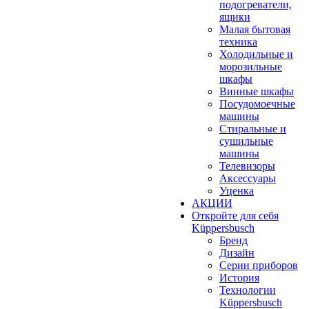
подогреватели,
ящики
Малая бытовая
техника
Холодильные и
морозильные
шкафы
Винные шкафы
Посудомоечные
машины
Стиральные и
сушильные
машины
Телевизоры
Аксессуары
Уценка
АКЦИИ
Откройте для себя
Küppersbusch
Бренд
Дизайн
Серии приборов
История
Технологии
Küppersbusch