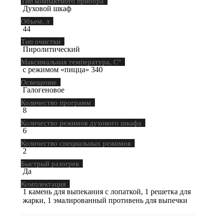
Тип компактного прибора
Духовой шкаф
Объем, л
44
Тип очистки
Пиролитический
Максимальная температура, С°
с режимом «пицца» 340
Освещение
Галогеновое
Количество программ
8
Количество режимов духового шкафа
6
Количество специальных режимов
2
Быстрый разогрев
Да
Комплектация
1 камень для выпекания с лопаткой, 1 решетка для
жарки, 1 эмалированный противень для выпечки