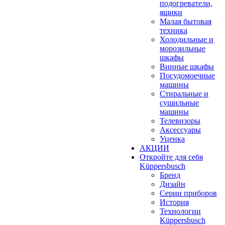
подогреватели,
ящики
Малая бытовая
техника
Холодильные и
морозильные
шкафы
Винные шкафы
Посудомоечные
машины
Стиральные и
сушильные
машины
Телевизоры
Аксессуары
Уценка
АКЦИИ
Откройте для себя
Küppersbusch
Бренд
Дизайн
Серии приборов
История
Технологии
Küppersbusch