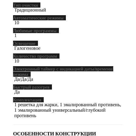
Тип очистки
Традиционный
Автоматические режимы
10
Любимые программы
1
Освещение
Галогеновое
Количество программ
10
Электронный таймер с индикацией даты/времени/
режима
Да/Да/Да
Быстрый разогрев
Да
Комплектация
1 решетка для жарки, 1 эмалированный противень,
1 эмалированный универсальный/глубокий
противень
ОСОБЕННОСТИ КОНСТРУКЦИИ