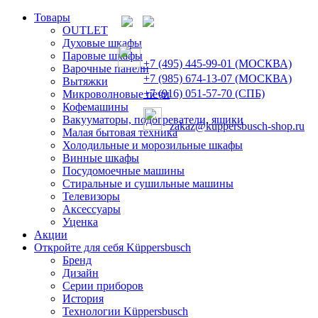
Товары
OUTLET
Духовые шкафы
Паровые шкафы
+7 (495) 445-99-01 (МОСКВА)
Варочные панели
+7 (985) 674-13-07 (МОСКВА)
Вытяжки
+7 (916) 051-57-70 (СПБ)
Микроволновые печи
Кофемашины
Вакууматоры, подогреватели, ящики
zakaz@kuppersbusch-shop.ru
Малая бытовая техника
Холодильные и морозильные шкафы
Винные шкафы
Посудомоечные машины
Стиральные и сушильные машины
Телевизоры
Аксессуары
Уценка
Акции
Откройте для себя Küppersbusch
Бренд
Дизайн
Серии приборов
История
Технологии Küppersbusch