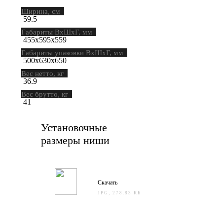
Ширина, см
59.5
Габариты ВхШхГ, мм
455х595х559
Габариты упаковки ВхШхГ, мм
500х630х650
Вес нетто, кг
36.9
Вес брутто, кг
41
Установочные
размеры ниши
Скачать
JPG, 278.83 КБ