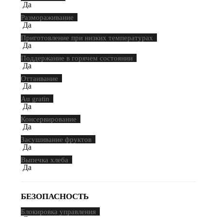
Да
Размораживание
Да
Приготовление при низких температурах
Да
Поддержание в горячем состоянии
Да
Оттаивание
Да
Au gratin
Да
Консервирование
Да
Засушивание фруктов
Да
Выпечка хлеба
Да
БЕЗОПАСНОСТЬ
Блокировка управления