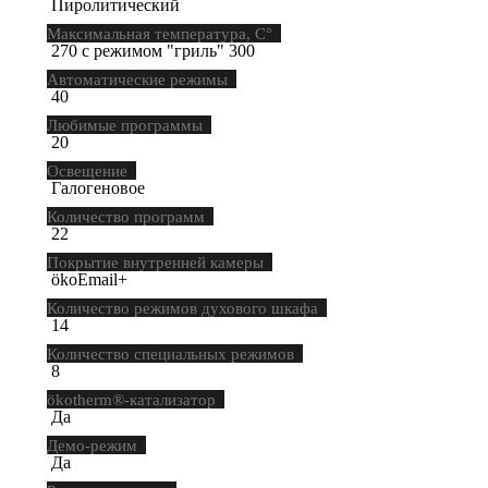
Пиролитический
Максимальная температура, С°
270 с режимом "гриль" 300
Автоматические режимы
40
Любимые программы
20
Освещение
Галогеновое
Количество программ
22
Покрытие внутренней камеры
ökoEmail+
Количество режимов духового шкафа
14
Количество специальных режимов
8
ökotherm®-катализатор
Да
Демо-режим
Да