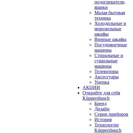
подогреватели,
ящики
Малая бытовая
техника
Холодильные и
морозильные
шкафы
Винные шкафы
Посудомоечные
машины
Стиральные и
сушильные
машины
Телевизоры
Аксессуары
Уценка
АКЦИИ
Откройте для себя
Küppersbusch
Бренд
Дизайн
Серии приборов
История
Технологии
Küppersbusch