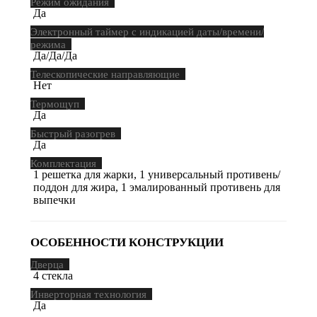
Режим ожидания
Да
Электронный таймер с индикацией даты/времени/
режима
Да/Да/Да
Телескопические направляющие
Нет
Термощуп
Да
Быстрый разогрев
Да
Комплектация
1 решетка для жарки, 1 универсальный противень/
поддон для жира, 1 эмалированный противень для
выпечки
ОСОБЕННОСТИ КОНСТРУКЦИИ
Дверца
4 стекла
Инверторная технология
Да