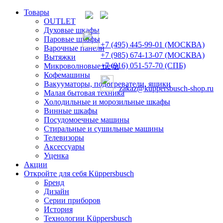
Товары
OUTLET
Духовые шкафы
Паровые шкафы
+7 (495) 445-99-01 (МОСКВА)
Варочные панели
+7 (985) 674-13-07 (МОСКВА)
Вытяжки
+7 (916) 051-57-70 (СПБ)
Микроволновые печи
Кофемашины
Вакууматоры, подогреватели, ящики
zakaz@kuppersbusch-shop.ru
Малая бытовая техника
Холодильные и морозильные шкафы
Винные шкафы
Посудомоечные машины
Стиральные и сушильные машины
Телевизоры
Аксессуары
Уценка
Акции
Откройте для себя Küppersbusch
Бренд
Дизайн
Серии приборов
История
Технологии Küppersbusch