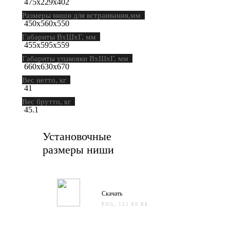
475х229х402
Размеры ниши для встраивания,мм
450х560х550
Габариты ВхШхГ, мм
455х595х559
Габариты упаковки ВхШхГ, мм
660х630х670
Вес нетто, кг
41
Вес брутто, кг
45.1
Установочные
размеры ниши
Скачать
PNG, 121.80 КБ