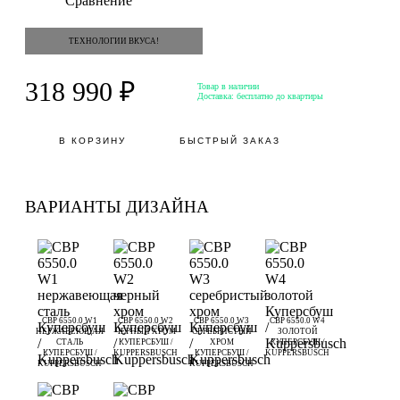
Сравнение
ТЕХНОЛОГИИ ВКУСА!
318 990 ₽
Товар в наличии
Доставка:
бесплатно до квартиры
В КОРЗИНУ
БЫСТРЫЙ ЗАКАЗ
ВАРИАНТЫ ДИЗАЙНА
CBP 6550.0 W1
CBP 6550.0 W2
CBP 6550.0 W3
CBP 6550.0 W4
НЕРЖАВЕЮЩАЯ
ЧЕРНЫЙ ХРОМ
СЕРЕБРИСТЫЙ
ЗОЛОТОЙ
СТАЛЬ
КУПЕРСБУШ /
ХРОМ
КУПЕРСБУШ /
КУПЕРСБУШ /
KUPPERSBUSCH
КУПЕРСБУШ /
KUPPERSBUSCH
KUPPERSBUSCH
KUPPERSBUSCH