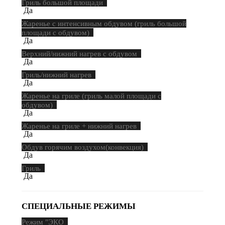
Гриль большой площади
Да
Жаренье с интенсивным обдувом (гриль большой
площади с обдувом)
Да
Верхний/нижний нагрев с обдувом
Да
Гриль/нижний нагрев
Да
Жаренье на гриле (гриль малой площади с
обдувом)
Да
Жаренье на гриле + нижний нагрев
Да
Обдув горячим воздухом(конвекция)
Да
Гриль
Да
СПЕЦИАЛЬНЫЕ РЕЖИМЫ
Режим "ЭКО