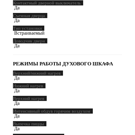
Контактный дверной выключатель
Да
Съемная дверца
Да
Тип установки
Встраиваемый
Доводчик двери
Да
РЕЖИМЫ РАБОТЫ ДУХОВОГО ШКАФА
Верхний/нижний нагрев
Да
Нижний нагрев
Да
Верхний нагрев
Да
Интенсивный обдув горячим воздухом
Да
Выпечка пиццы
Да