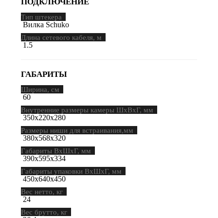
ПОДКЛЮЧЕНИЕ
Тип штекера
Вилка Schuko
Длина сетевого кабеля, м
1.5
ГАБАРИТЫ
Ширина, см
60
Внутренние размеры камеры ШхВхГ, мм
350х220х280
Размеры ниши для встраивания,мм
380х568х320
Габариты ВхШхГ, мм
390х595х334
Габариты упаковки ВхШхГ, мм
450х640х450
Вес нетто, кг
24
Вес брутто, кг