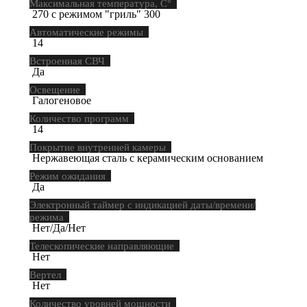
Максимальная температура, С°
270 с режимом "гриль" 300
Автоматические режимы
14
Встроенная СВЧ
Да
Освещение
Галогеновое
Количество программ
14
Покрытие внутренней камеры
Нержавеющая сталь с керамическим основанием
Режим ожидания
Да
Электронный таймер с индикацией даты/времени/
режима
Нет/Да/Нет
Телескопические направляющие
Нет
Вертел
Нет
Количество уровней мощности