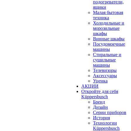
подогреватели,
ящики
Малая бытовая
техника
Холодильные и
морозильные
шкафы
Винные шкафы
Посудомоечные
машины
Стиральные и
сушильные
машины
Телевизоры
Аксессуары
Уценка
АКЦИИ
Откройте для себя
Küppersbusch
Бренд
Дизайн
Серии приборов
История
Технологии
Küppersbusch