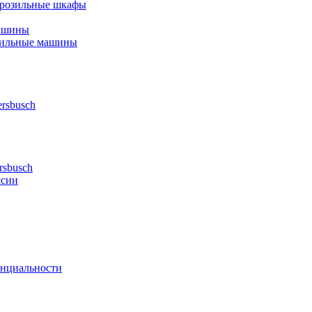
орозильные шкафы
ашины
шильные машины
rsbusch
rsbusch
ссии
нциальности