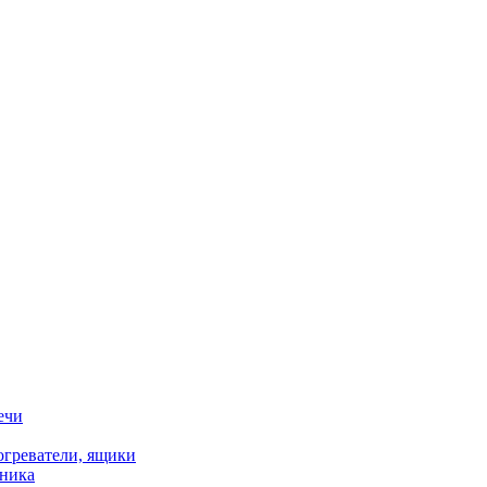
ечи
огреватели, ящики
хника