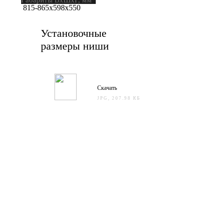
815-865х598х550
Установочные
размеры ниши
Скачать
JPG, 207.98 КБ