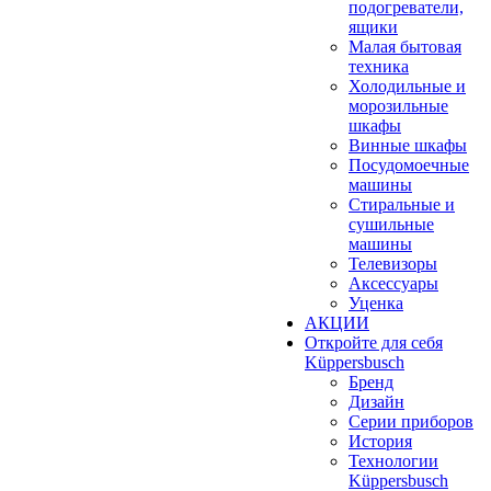
подогреватели,
ящики
Малая бытовая
техника
Холодильные и
морозильные
шкафы
Винные шкафы
Посудомоечные
машины
Стиральные и
сушильные
машины
Телевизоры
Аксессуары
Уценка
АКЦИИ
Откройте для себя
Küppersbusch
Бренд
Дизайн
Серии приборов
История
Технологии
Küppersbusch