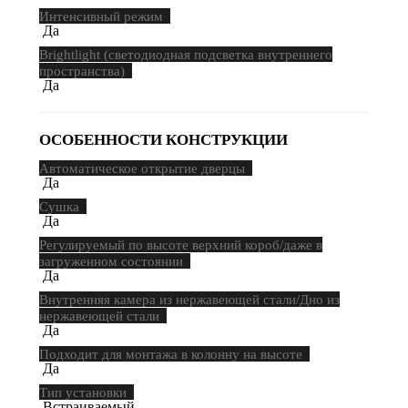
Интенсивный режим
Да
Brightlight (светодиодная подсветка внутреннего
пространства)
Да
ОСОБЕННОСТИ КОНСТРУКЦИИ
Автоматическое открытие дверцы
Да
Сушка
Да
Регулируемый по высоте верхний короб/даже в
загруженном состоянии
Да
Внутренняя камера из нержавеющей стали/Дно из
нержавеющей стали
Да
Подходит для монтажа в колонну на высоте
Да
Тип установки
Встраиваемый