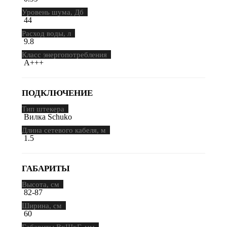
Уровень шума, Дб
44
Расход воды, л
9.8
Класс энергопотребления
A+++
ПОДКЛЮЧЕНИЕ
Тип штекера
Вилка Schuko
Длина сетевого кабеля, м
1.5
ГАБАРИТЫ
Высота, см
82-87
Ширина, см
60
Габариты ВхШхГ, мм