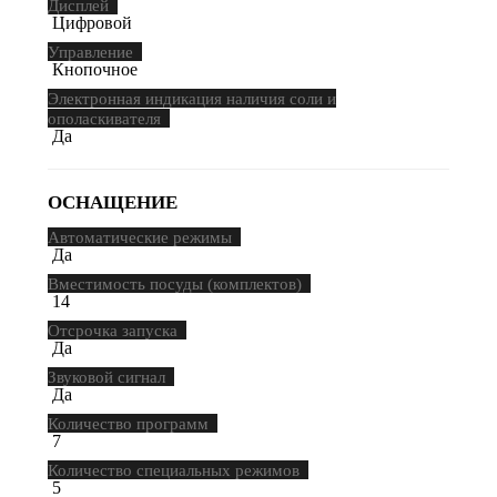
Дисплей
Цифровой
Управление
Кнопочное
Электронная индикация наличия соли и
ополаскивателя
Да
ОСНАЩЕНИЕ
Автоматические режимы
Да
Вместимость посуды (комплектов)
14
Отсрочка запуска
Да
Звуковой сигнал
Да
Количество программ
7
Количество специальных режимов
5