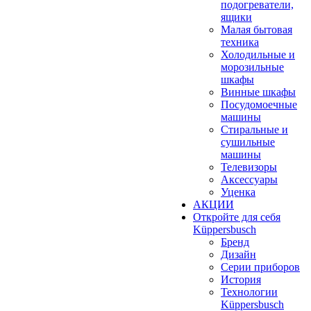
подогреватели,
ящики
Малая бытовая
техника
Холодильные и
морозильные
шкафы
Винные шкафы
Посудомоечные
машины
Стиральные и
сушильные
машины
Телевизоры
Аксессуары
Уценка
АКЦИИ
Откройте для себя
Küppersbusch
Бренд
Дизайн
Серии приборов
История
Технологии
Küppersbusch