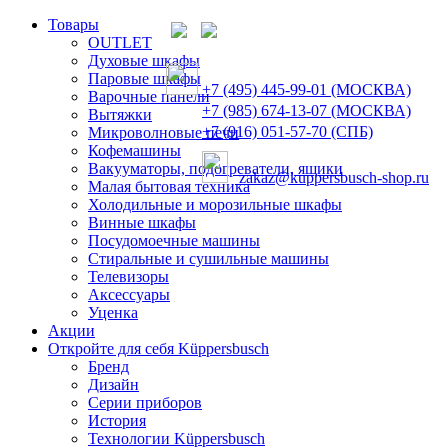
Товары
OUTLET
Духовые шкафы
Паровые шкафы
+7 (495) 445-99-01 (МОСКВА)
Варочные панели
+7 (985) 674-13-07 (МОСКВА)
Вытяжки
+7 (916) 051-57-70 (СПБ)
Микроволновые печи
Кофемашины
Вакууматоры, подогреватели, ящики
zakaz@kuppersbusch-shop.ru
Малая бытовая техника
Холодильные и морозильные шкафы
Винные шкафы
Посудомоечные машины
Стиральные и сушильные машины
Телевизоры
Аксессуары
Уценка
Акции
Откройте для себя Küppersbusch
Бренд
Дизайн
Серии приборов
История
Технологии Küppersbusch