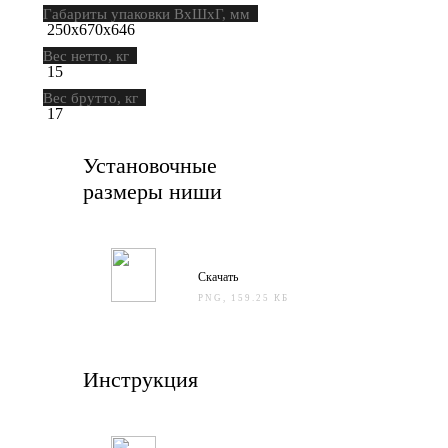
Габариты упаковки ВхШхГ, мм
250х670х646
Вес нетто, кг
15
Вес брутто, кг
17
Установочные
размеры ниши
Скачать
PNG, 159.25 КБ
Инструкция