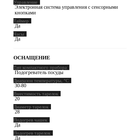
Управление
Электронная система управления с сенсорными
кнопками
Таймер
Да
Часы
Да
ОСНАЩЕНИЕ
Тип компактного прибора
Подогреватель посуды
Диапазон температуры, °С
30-80
Вместимость тарелок
20
Диаметр тарелок
28
Подогрев чашек
Да
Подогрев тарелок
Да