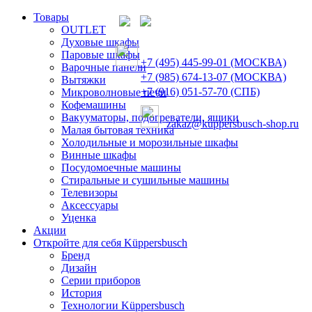
Товары
OUTLET
Духовые шкафы
Паровые шкафы
+7 (495) 445-99-01 (МОСКВА)
Варочные панели
+7 (985) 674-13-07 (МОСКВА)
Вытяжки
+7 (916) 051-57-70 (СПБ)
Микроволновые печи
Кофемашины
Вакууматоры, подогреватели, ящики
zakaz@kuppersbusch-shop.ru
Малая бытовая техника
Холодильные и морозильные шкафы
Винные шкафы
Посудомоечные машины
Стиральные и сушильные машины
Телевизоры
Аксессуары
Уценка
Акции
Откройте для себя Küppersbusch
Бренд
Дизайн
Серии приборов
История
Технологии Küppersbusch