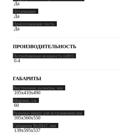
Да
Оттаивание
Да
Приготовление теста
Да
ПРОИЗВОДИТЕЛЬНОСТЬ
Потребляемая мощность (кВт)
0.4
ГАБАРИТЫ
Внутренние размеры, мм
105х410х490
Ширина, см
60
Размеры ниши для встраивания,мм
595х560х550
Габариты ВхШхГ, мм
139х595х537