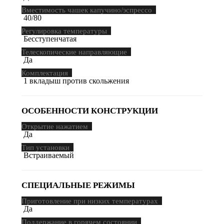
Вместимость чашек капучино/эспрессо
40/80
Регулировка температуры
Бесступенчатая
Телескопические направляющие
Да
Комплектация
1 вкладыш против скольжения
ОСОБЕННОСТИ КОНСТРУКЦИИ
Открытие нажатием
Да
Тип установки
Встраиваемый
СПЕЦИАЛЬНЫЕ РЕЖИМЫ
Приготовление при низких температурах
Да
Поддержание в горячем состоянии