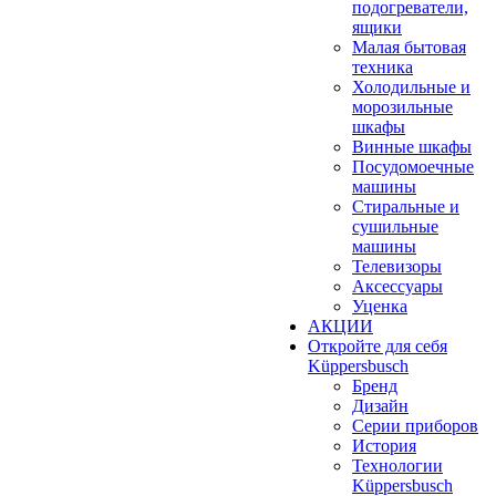
подогреватели,
ящики
Малая бытовая
техника
Холодильные и
морозильные
шкафы
Винные шкафы
Посудомоечные
машины
Стиральные и
сушильные
машины
Телевизоры
Аксессуары
Уценка
АКЦИИ
Откройте для себя
Küppersbusch
Бренд
Дизайн
Серии приборов
История
Технологии
Küppersbusch