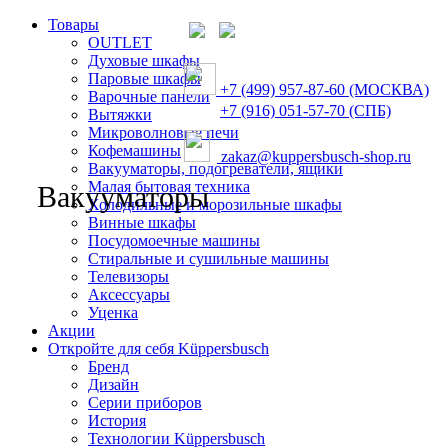
Товары
OUTLET
Духовые шкафы
Паровые шкафы
+7 (499) 957-87-60 (МОСКВА)
Варочные панели
+7 (916) 051-57-70 (СПБ)
Вытяжки
Микроволновые печи
Кофемашины
zakaz@kuppersbusch-shop.ru
Вакууматоры, подогреватели, ящики
Малая бытовая техника
Вакууматоры
Холодильные и морозильные шкафы
Винные шкафы
Посудомоечные машины
Стиральные и сушильные машины
Телевизоры
Аксессуары
Уценка
Акции
Откройте для себя Küppersbusch
Бренд
Дизайн
Серии приборов
История
Технологии Küppersbusch