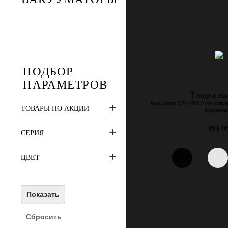
ПОДБОР
ПАРАМЕТРОВ
Товар в н
Вакууматор CSV 6800.0 (без стекл
ТОВАРЫ ПО АКЦИИ
Kuppersbu
393 9
СЕРИЯ
ЦВЕТ