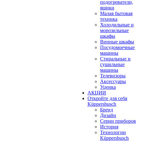
подогреватели,
ящики
Малая бытовая
техника
Холодильные и
морозильные
шкафы
Винные шкафы
Посудомоечные
машины
Стиральные и
сушильные
машины
Телевизоры
Аксессуары
Уценка
АКЦИИ
Откройте для себя
Küppersbusch
Бренд
Дизайн
Серии приборов
История
Технологии
Küppersbusch