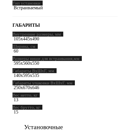
Тип установки
Встраиваемый
ГАБАРИТЫ
Внутренние размеры, мм
105х445х490
Ширина, см
60
Размеры ниши для встраивания,мм
595х560х550
Габариты ВхШхГ, мм
140х595х535
Габариты упаковки ВхШхГ, мм
250х670х646
Вес нетто, кг
13
Вес брутто, кг
15
Установочные