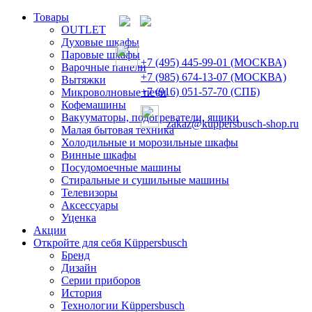
Товары
OUTLET
Духовые шкафы
Паровые шкафы
+7 (495) 445-99-01 (МОСКВА)
Варочные панели
+7 (985) 674-13-07 (МОСКВА)
Вытяжки
+7 (916) 051-57-70 (СПБ)
Микроволновые печи
Кофемашины
Вакууматоры, подогреватели, ящики
zakaz@kuppersbusch-shop.ru
Малая бытовая техника
Холодильные и морозильные шкафы
Винные шкафы
Посудомоечные машины
Стиральные и сушильные машины
Телевизоры
Аксессуары
Уценка
Акции
Откройте для себя Küppersbusch
Бренд
Дизайн
Серии приборов
История
Технологии Küppersbusch