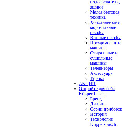
подогреватели,
ящики
Малая бытовая
техника
Холодильные и
морозильные
шкафы
Винные шкафы
Посудомоечные
машины
Стиральные и
сушильные
машины
Телевизоры
Аксессуары
Уценка
АКЦИИ
Откройте для себя
Küppersbusch
Бренд
Дизайн
Серии приборов
История
Технологии
Küppersbusch