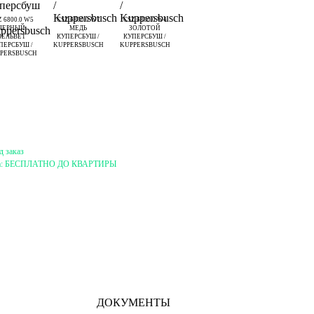
 6800.0 W5
CSZ 6800.0 W7
CSZ 6800.0 W4
ЧЕРНЫЙ
МЕДЬ
ЗОЛОТОЙ
ВЕЛЬВЕТ
КУПЕРСБУШ /
КУПЕРСБУШ /
ПЕРСБУШ /
KUPPERSBUSCH
KUPPERSBUSCH
PERSBUSCH
д заказ
а:
БЕСПЛАТНО ДО КВАРТИРЫ
ДОКУМЕНТЫ