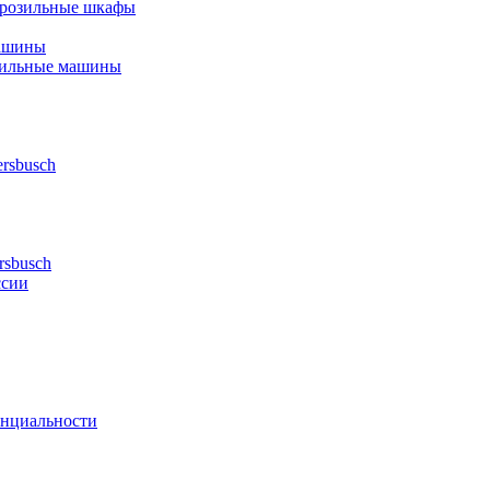
орозильные шкафы
ашины
шильные машины
rsbusch
rsbusch
ссии
нциальности