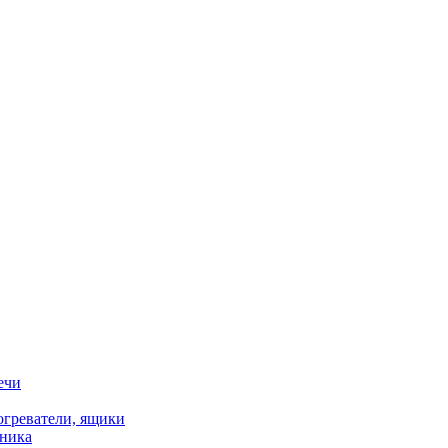
ечи
огреватели, ящики
хника