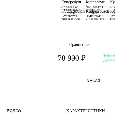
CSZ 6800.0 W1
CSZ 6800.0 W3
CSZ
НЕРЖАВЕЮЩАЯ
СЕРЕБРИСТЫЙ
СТАЛЬ
ХРОМ
КУПЕРСБУШ /
КУПЕРСБУШ /
КУ
KUPPERSBUSCH
KUPPERSBUSCH
KUP
Сравнение
Товар по
78 990 ₽
Доставк
ЗАКАЗ
ВИДЕО
ХАРАКТЕРИСТИКИ