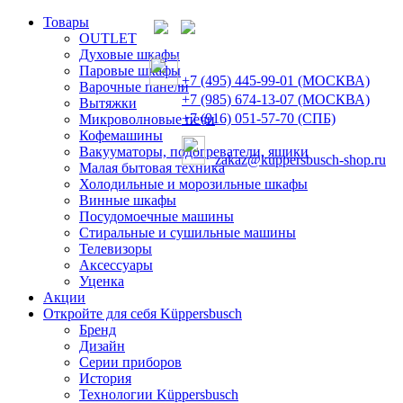
Товары
OUTLET
Духовые шкафы
Паровые шкафы
+7 (495) 445-99-01 (МОСКВА)
Варочные панели
+7 (985) 674-13-07 (МОСКВА)
Вытяжки
+7 (916) 051-57-70 (СПБ)
Микроволновые печи
Кофемашины
Вакууматоры, подогреватели, ящики
zakaz@kuppersbusch-shop.ru
Малая бытовая техника
Холодильные и морозильные шкафы
Винные шкафы
Посудомоечные машины
Стиральные и сушильные машины
Телевизоры
Аксессуары
Уценка
Акции
Откройте для себя Küppersbusch
Бренд
Дизайн
Серии приборов
История
Технологии Küppersbusch