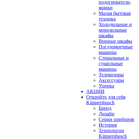
подогреватели,
ящики
Малая бытовая
техника
Холодильные и
морозильные
шкафы
Винные шкафы
Посудомоечные
машины
Стиральные и
сушильные
машины
Телевизоры
Аксессуары
Уценка
АКЦИИ
Откройте для себя
Küppersbusch
Бренд
Дизайн
Серии приборов
История
Технологии
Küppersbusch