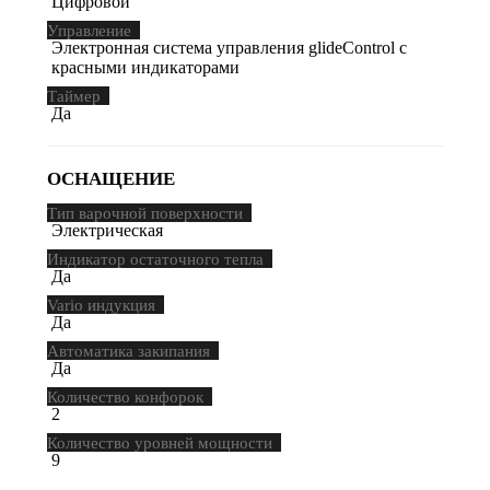
Цифровой
Управление
Электронная система управления glideControl с
красными индикаторами
Таймер
Да
ОСНАЩЕНИЕ
Тип варочной поверхности
Электрическая
Индикатор остаточного тепла
Да
Vario индукция
Да
Автоматика закипания
Да
Количество конфорок
2
Количество уровней мощности
9