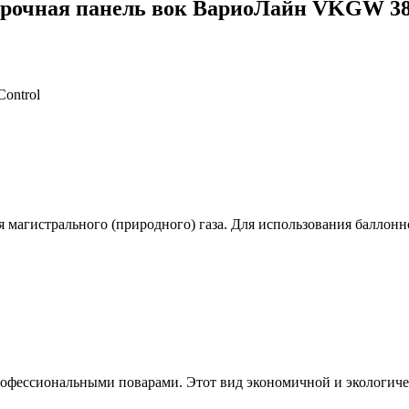
арочная панель вок ВариоЛайн VKGW 38
ontrol
я магистрального (природного) газа. Для использования баллон
профессиональными поварами. Этот вид экономичной и экологиче