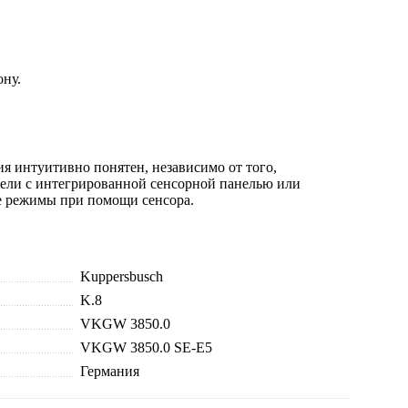
ону.
я интуитивно понятен, независимо от того,
тели с интегрированной сенсорной панелью или
е режимы при помощи сенсора.
Kuppersbusch
K.8
VKGW 3850.0
VKGW 3850.0 SE-E5
Германия