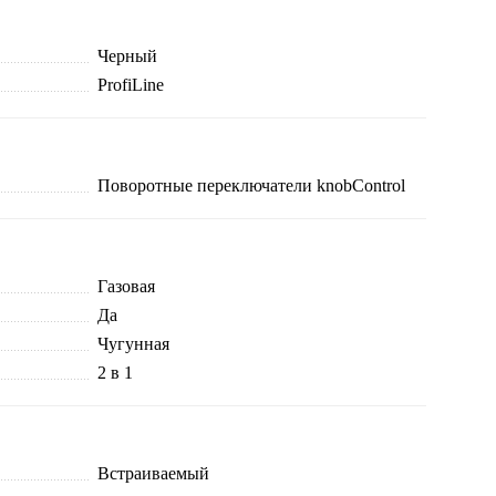
Черный
ProfiLine
Поворотные переключатели knobControl
Газовая
Да
Чугунная
2 в 1
Встраиваемый