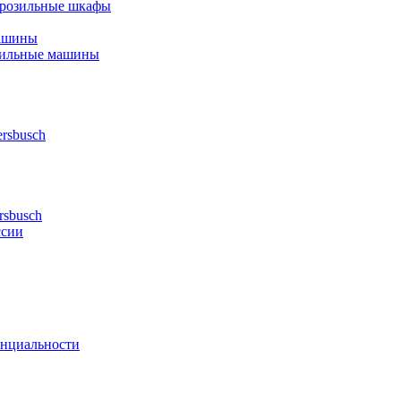
орозильные шкафы
ашины
шильные машины
rsbusch
rsbusch
ссии
нциальности