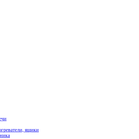
ечи
огреватели, ящики
хника