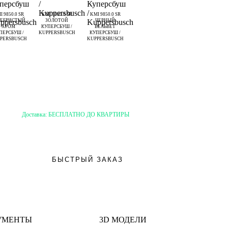
I 9850.0 SR
KMI 9850.0 SR
KMI 9850.0 SR
РЕБРИСТЫЙ
ЗОЛОТОЙ
ЧЕРНЫЙ
ХРОМ
КУПЕРСБУШ /
ВЕЛЬВЕТ
ПЕРСБУШ /
KUPPERSBUSCH
КУПЕРСБУШ /
PERSBUSCH
KUPPERSBUSCH
Доставка:
БЕСПЛАТНО ДО КВАРТИРЫ
БЫСТРЫЙ ЗАКАЗ
УМЕНТЫ
3D МОДЕЛИ