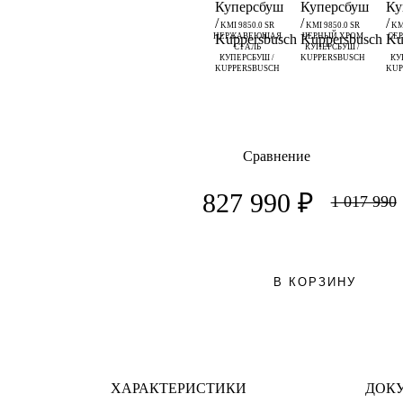
KMI 9850.0 SR
KMI 9850.0 SR
KM
НЕРЖАВЕЮЩАЯ
ЧЕРНЫЙ ХРОМ
СЕ
СТАЛЬ
КУПЕРСБУШ /
КУПЕРСБУШ /
KUPPERSBUSCH
КУ
KUPPERSBUSCH
KUP
Сравнение
827 990 ₽
1 017 990
В КОРЗИНУ
ХАРАКТЕРИСТИКИ
ДОК