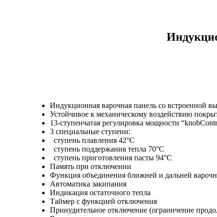
Индукцио
Индукционная варочная панель со встроенной в
Устойчивое к механическому воздействию по
13-ступенчатая регулировка мощности “knobCont
3 специальные ступени:
ступень плавления 42°С
ступень поддержания тепла 70°С
ступень приготовления пасты 94°С
Память при отключении
Функция объединения ближней и дальней варочн
Автоматика закипания
Индикация остаточного тепла
Таймер с функцией отключения
Принудительное отключение (ограничение продо