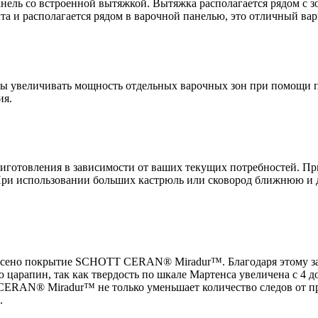
нель со встроенной вытяжкой. Вытяжка располагается рядом с зо
та и располагается рядом в варочной панелью, это отличный ва
ы увеличивать мощность отдельных варочных зон при помощи п
ия.
иготовления в зависимости от ваших текущих потребностей. Пр
При использовании больших кастрюль или сковород ближнюю и
есено покрытие SCHOTT CERAN® Miradur™. Благодаря этому з
 царапин, так как твердость по шкале Мартенса увеличена с 4 
RAN® Miradur™ не только уменьшает количество следов от при
.