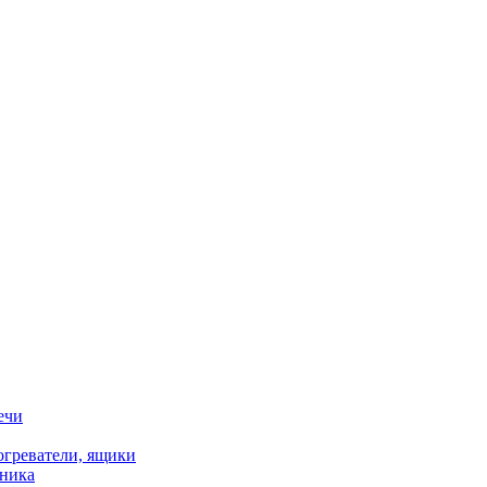
ечи
огреватели, ящики
хника