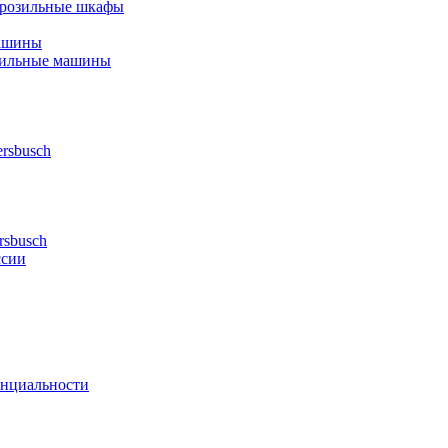
орозильные шкафы
ашины
шильные машины
rsbusch
rsbusch
ссии
нциальности