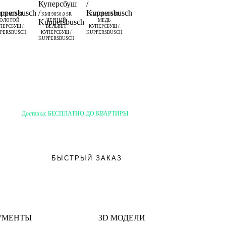
I 9850.0 SR
KMI 9850.0 SR
KMI 9850.0 SR
ЗОЛОТОЙ
ЧЕРНЫЙ
МЕДЬ
ПЕРСБУШ /
ВЕЛЬВЕТ
КУПЕРСБУШ /
PERSBUSCH
КУПЕРСБУШ /
KUPPERSBUSCH
KUPPERSBUSCH
Доставка:
БЕСПЛАТНО ДО КВАРТИРЫ
БЫСТРЫЙ ЗАКАЗ
УМЕНТЫ
3D МОДЕЛИ