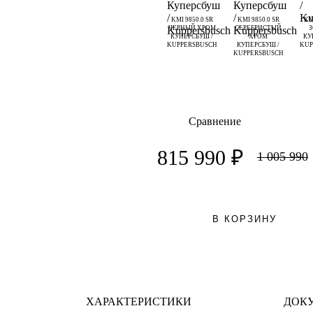
KMI 9850.0 SR
KMI 9850.0 SR
KM
ЧЕРНЫЙ ХРОМ
СЕРЕБРИСТЫЙ
КУПЕРСБУШ /
ХРОМ
КУ
KUPPERSBUSCH
КУПЕРСБУШ /
KUP
KUPPERSBUSCH
Сравнение
815 990 ₽
1 005 990
В КОРЗИНУ
ХАРАКТЕРИСТИКИ
ДОК