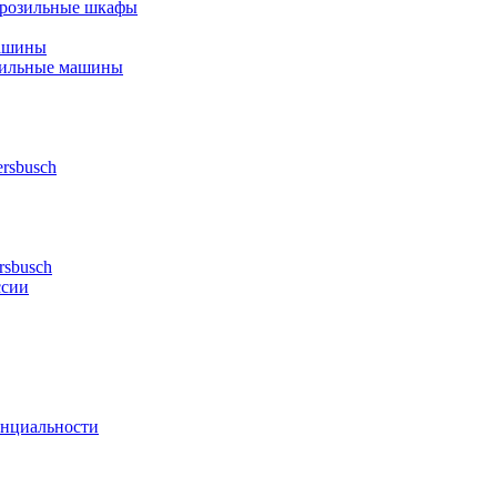
орозильные шкафы
ашины
шильные машины
rsbusch
rsbusch
ссии
нциальности