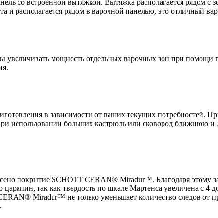
нель со встроенной вытяжкой. Вытяжка располагается рядом с зо
та и располагается рядом в варочной панелью, это отличный ва
ы увеличивать мощность отдельных варочных зон при помощи п
ия.
иготовления в зависимости от ваших текущих потребностей. Пр
При использовании больших кастрюль или сковород ближнюю и
есено покрытие SCHOTT CERAN® Miradur™. Благодаря этому з
 царапин, так как твердость по шкале Мартенса увеличена с 4 
RAN® Miradur™ не только уменьшает количество следов от при
.