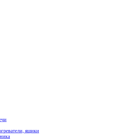
ечи
огреватели, ящики
хника