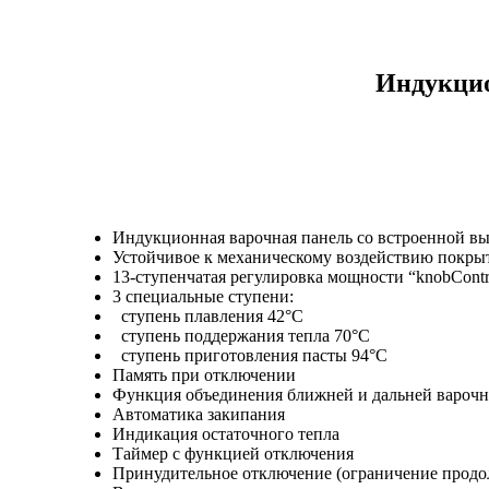
Индукцио
Индукционная варочная панель со встроенной в
Устойчивое к механическому воздействию по
13-ступенчатая регулировка мощности “knobCont
3 специальные ступени:
ступень плавления 42°С
ступень поддержания тепла 70°С
ступень приготовления пасты 94°С
Память при отключении
Функция объединения ближней и дальней варочн
Автоматика закипания
Индикация остаточного тепла
Таймер с функцией отключения
Принудительное отключение (ограничение продо