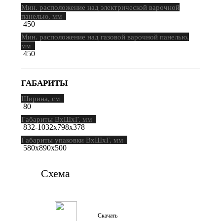
Мин. расположение над электрической варочной
панелью, мм
450
Мин. расположение над газовой варочной панелью,
мм
450
ГАБАРИТЫ
Ширина, см
80
Габариты ВхШхГ, мм
832-1032х798х378
Габариты упаковки ВхШхГ, мм
580х890х500
Схема
Скачать