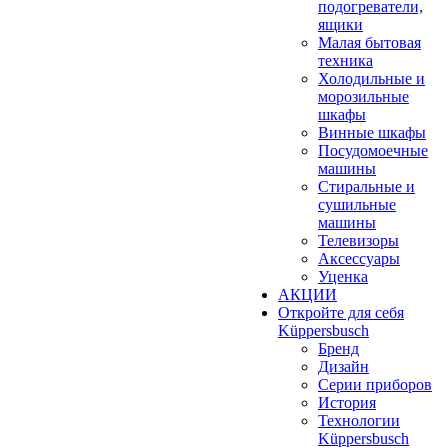
подогреватели,
ящики
Малая бытовая
техника
Холодильные и
морозильные
шкафы
Винные шкафы
Посудомоечные
машины
Стиральные и
сушильные
машины
Телевизоры
Аксессуары
Уценка
АКЦИИ
Откройте для себя
Küppersbusch
Бренд
Дизайн
Серии приборов
История
Технологии
Küppersbusch