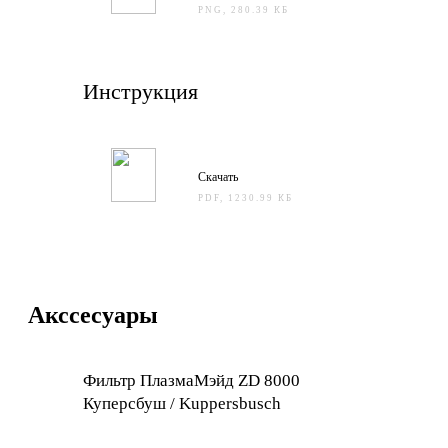
PNG, 280.39 КБ
Инструкция
Скачать
PDF, 1230.99 КБ
Акссесуары
Фильтр ПлазмаМэйд ZD 8000
Куперсбуш / Kuppersbusch