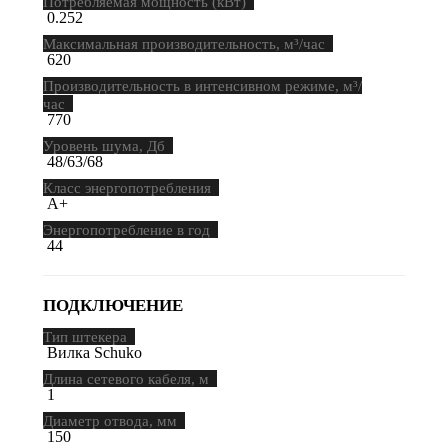
Потребляемая мощность (кВт)
0.252
Максимальная производительность, м³/час
620
Производительность в интенсивном режиме, м³/
час
770
Уровень шума, Дб
48/63/68
Класс энергопотребления
A+
Энергопотребление в год
44
ПОДКЛЮЧЕНИЕ
Тип штекера
Вилка Schuko
Длина сетевого кабеля, м
1
Диаметр отвода, мм
150