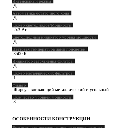
Интенсивный режим
Да
Автоматика остаточного хода
Да
Кол-во светодиодов/Мощность
2х3 Вт
Светодиодный индикатор уровня мощности
Да
Цветовая температура ламп подсветки
3500 К
Индикатор загрязнения фильтра
Да
Кол-во металлических фильтров
1
Фильтр
Жироулавливающий металлический и угольный
Количество уровней мощности
8
ОСОБЕННОСТИ КОНСТРУКЦИИ
Возможность регулирования по высоте потолка