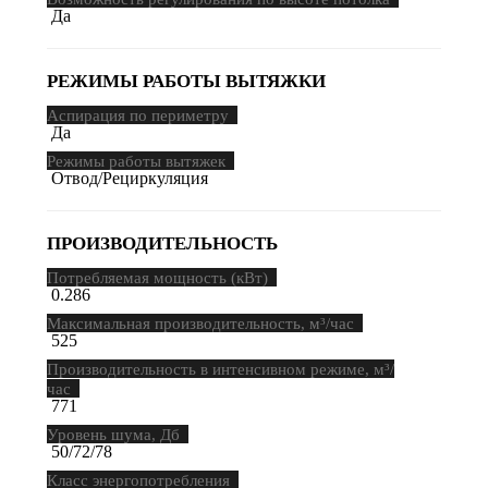
Да
РЕЖИМЫ РАБОТЫ ВЫТЯЖКИ
Аспирация по периметру
Да
Режимы работы вытяжек
Отвод/Рециркуляция
ПРОИЗВОДИТЕЛЬНОСТЬ
Потребляемая мощность (кВт)
0.286
Максимальная производительность, м³/час
525
Производительность в интенсивном режиме, м³/
час
771
Уровень шума, Дб
50/72/78
Класс энергопотребления