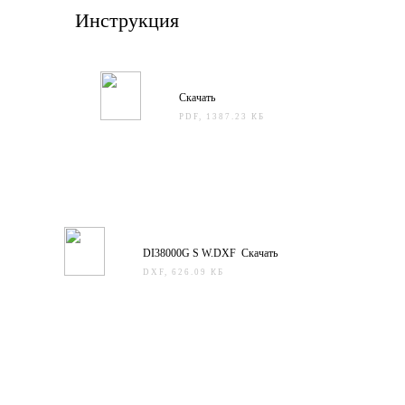
Инструкция
Скачать
PDF, 1387.23 КБ
DI38000G S W.DXF Скачать
DXF, 626.09 КБ