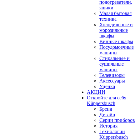
подогреватели,
ящики
Малая бытовая
техника
Холодильные и
морозильные
шкафы
Винные шкафы
Посудомоечные
машины
Стиральные и
сушильные
машины
Телевизоры
Аксессуары
Уценка
АКЦИИ
Откройте для себя
Küppersbusch
Бренд
Дизайн
Серии приборов
История
Технологии
Küppersbusch