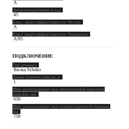
A
Энергопотребление в год
45
Класс энергоэффективности: Мотор
A
Класс энергоэффективности: Подсветка
A/95
ПОДКЛЮЧЕНИЕ
Тип штекера
Вилка Schuko
Длина сетевого кабеля, м
1
Мин. расположение над электрической варочной
панелью, мм
650
Мин. расположение над газовой варочной панелью,
мм
750