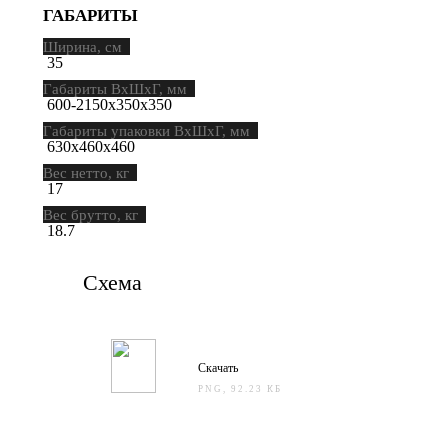
ГАБАРИТЫ
Ширина, см
35
Габариты ВхШхГ, мм
600-2150х350х350
Габариты упаковки ВхШхГ, мм
630х460х460
Вес нетто, кг
17
Вес брутто, кг
18.7
Схема
Скачать
PNG, 92.23 КБ