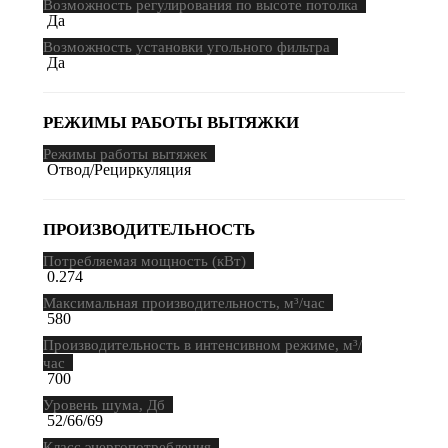
Возможность регулирования по высоте потолка
Да
Возможность установки угольного фильтра
Да
РЕЖИМЫ РАБОТЫ ВЫТЯЖКИ
Режимы работы вытяжек
Отвод/Рециркуляция
ПРОИЗВОДИТЕЛЬНОСТЬ
Потребляемая мощность (кВт)
0.274
Максимальная производительность, м³/час
580
Производительность в интенсивном режиме, м³/
час
700
Уровень шума, Дб
52/66/69
Класс энергопотребления