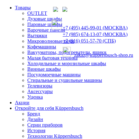
Товары
OUTLET
Духовые шкафы
Паровые шкафы
+7 (495) 445-99-01 (МОСКВА)
Варочные панели
+7 (985) 674-13-07 (МОСКВА)
Вытяжки
+7 (916) 051-57-70 (СПБ)
Микроволновые печи
Кофемашины
Вакууматоры, подогреватели, ящики
zakaz@kuppersbusch-shop.ru
Малая бытовая техника
Холодильные и морозильные шкафы
Винные шкафы
Посудомоечные машины
Стиральные и сушильные машины
Телевизоры
Аксессуары
Уценка
Акции
Откройте для себя Küppersbusch
Бренд
Дизайн
Серии приборов
История
Технологии Küppersbusch