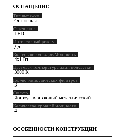
ОСНАЩЕНИЕ
Тип вытяжки
Островная
Освещение
LED
Интенсивный режим
Да
Кол-во светодиодов/Мощность
4х1 Вт
Цветовая температура ламп подсветки
3000 К
Кол-во металлических фильтров
3
Фильтр
Жироулавливающий металлический
Количество уровней мощности
4
ОСОБЕННОСТИ КОНСТРУКЦИИ