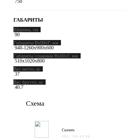
750
ГАБАРИТЫ
Ширина, см
90
Габариты ВхШхГ, мм
940-1260х900х600
Габариты упаковки ВхШхГ, мм
510х1020х800
Вес нетто, кг
37
Вес брутто, кг
40.7
Схема
Скачать
PNG, 196.89 КБ