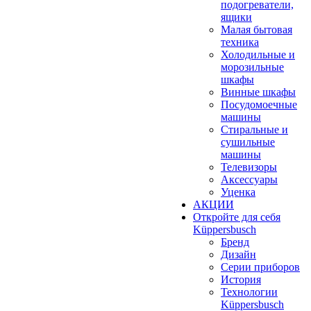
подогреватели,
ящики
Малая бытовая
техника
Холодильные и
морозильные
шкафы
Винные шкафы
Посудомоечные
машины
Стиральные и
сушильные
машины
Телевизоры
Аксессуары
Уценка
АКЦИИ
Откройте для себя
Küppersbusch
Бренд
Дизайн
Серии приборов
История
Технологии
Küppersbusch