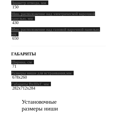
Диаметр отвода, мм
150
Мин. расположение над электрической варочной
панелью, мм
430
Мин. расположение над газовой варочной панелью,
мм
650
ГАБАРИТЫ
Ширина, см
71
Размеры ниши для встраивания,мм
678х260
Габариты ВхШхГ, мм
282х712х284
Установочные
размеры ниши