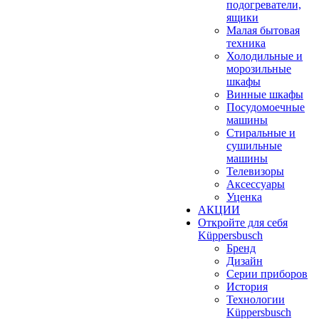
подогреватели,
ящики
Малая бытовая
техника
Холодильные и
морозильные
шкафы
Винные шкафы
Посудомоечные
машины
Стиральные и
сушильные
машины
Телевизоры
Аксессуары
Уценка
АКЦИИ
Откройте для себя
Küppersbusch
Бренд
Дизайн
Серии приборов
История
Технологии
Küppersbusch