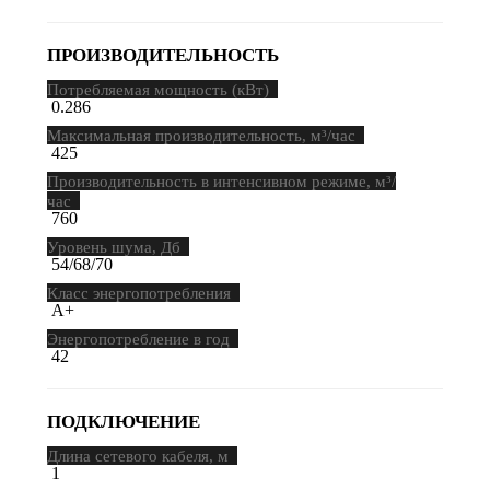
ПРОИЗВОДИТЕЛЬНОСТЬ
Потребляемая мощность (кВт)
0.286
Максимальная производительность, м³/час
425
Производительность в интенсивном режиме, м³/
час
760
Уровень шума, Дб
54/68/70
Класс энергопотребления
A+
Энергопотребление в год
42
ПОДКЛЮЧЕНИЕ
Длина сетевого кабеля, м
1