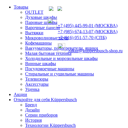
Товары
OUTLET
Духовые шкафы
Паровые шкафы
+7 (495) 445-99-01 (МОСКВА)
Варочные панели
+7 (985) 674-13-07 (МОСКВА)
Вытяжки
+7 (916) 051-57-70 (СПБ)
Микроволновые печи
Кофемашины
Вакууматоры, подогреватели, ящики
zakaz@kuppersbusch-shop.ru
Малая бытовая техника
Холодильные и морозильные шкафы
Винные шкафы
Посудомоечные машины
Стиральные и сушильные машины
Телевизоры
Аксессуары
Уценка
Акции
Откройте для себя Küppersbusch
Бренд
Дизайн
Серии приборов
История
Технологии Küppersbusch