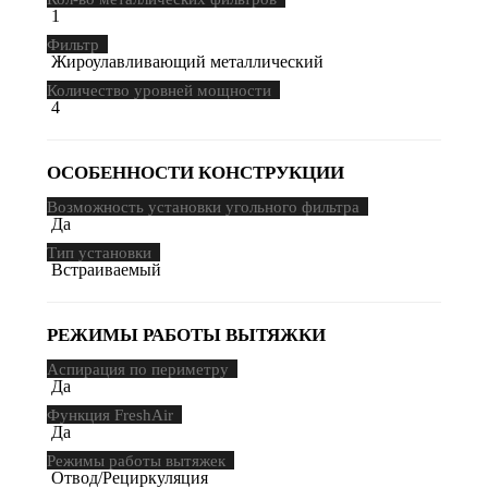
1
Фильтр
Жироулавливающий металлический
Количество уровней мощности
4
ОСОБЕННОСТИ КОНСТРУКЦИИ
Возможность установки угольного фильтра
Да
Тип установки
Встраиваемый
РЕЖИМЫ РАБОТЫ ВЫТЯЖКИ
Аспирация по периметру
Да
Функция FreshAir
Да
Режимы работы вытяжек
Отвод/Рециркуляция