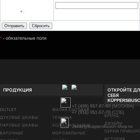
Введите символы с
картинки
*
*
- обязательные поля
ПРОДУКЦИЯ
ОТКРОЙТЕ ДЛ
СЕБЯ
KÜPPERSBUS
+7 (499) 957-87-60 (МОСКВА)
OUTLET
МАЛАЯ БЫТОВАЯ
+7 (916) 051-57-70 (СПБ)
БРЕНД
ДУХОВЫЕ ШКАФЫ
ТЕХНИКА
ДИЗАЙН
ПАРОВЫЕ ШКАФЫ
ХОЛОДИЛЬНЫЕ И
zakaz@kuppersbusch-shop.ru
СЕРИИ ПРИБОР
ВАРОЧНЫЕ
МОРОЗИЛЬНЫЕ
ИСТОРИЯ