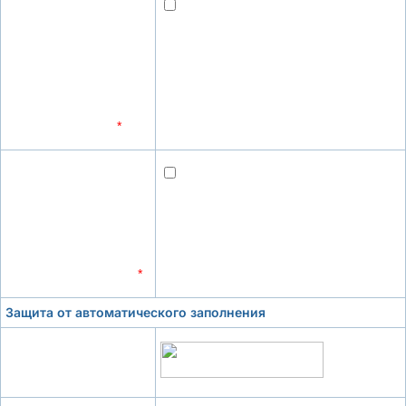
Даю согласие на
получение
уведомлений о
выгодных
предложениях и
новостей компании
средствами email.
*
Даю согласие на
обработку
персональных данных
в соответствии с
Политикой
конфиденциальности.
*
Защита от автоматического заполнения