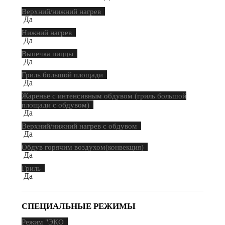
Верхний/нижний нагрев
Да
Нижний нагрев
Да
Выпечка пиццы
Да
Гриль большой площади
Да
Жаренье с интенсивным обдувом (гриль большой
площади с обдувом)
Да
Верхний/нижний нагрев с обдувом
Да
Обдув горячим воздухом(конвекция)
Да
Гриль
Да
СПЕЦИАЛЬНЫЕ РЕЖИМЫ
Режим "ЭКО