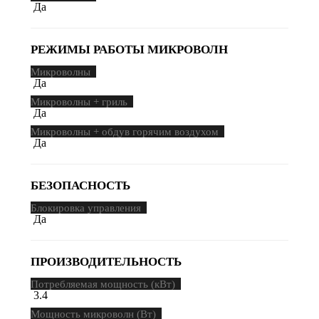
Да
РЕЖИМЫ РАБОТЫ МИКРОВОЛН
Микроволны
Да
Микроволны + гриль
Да
Микроволны + обдув горячим воздухом
Да
БЕЗОПАСНОСТЬ
Блокировка управления
Да
ПРОИЗВОДИТЕЛЬНОСТЬ
Потребляемая мощность (кВт)
3.4
Мощность микроволн (Вт)