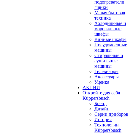
подогреватели,
ящики
Малая бытовая
техника
Холодильные и
морозильные
шкафы
Винные шкафы
Посудомоечные
машины
Стиральные и
сушильные
машины
Телевизоры
Аксессуары
Уценка
АКЦИИ
Откройте для себя
Küppersbusch
Бренд
Дизайн
Серии приборов
История
Технологии
Küppersbusch