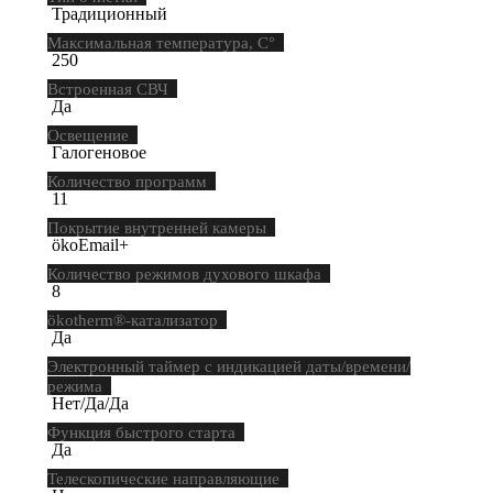
Традиционный
Максимальная температура, С°
250
Встроенная СВЧ
Да
Освещение
Галогеновое
Количество программ
11
Покрытие внутренней камеры
ökoEmail+
Количество режимов духового шкафа
8
ökotherm®-катализатор
Да
Электронный таймер с индикацией даты/времени/
режима
Нет/Да/Да
Функция быстрого старта
Да
Телескопические направляющие