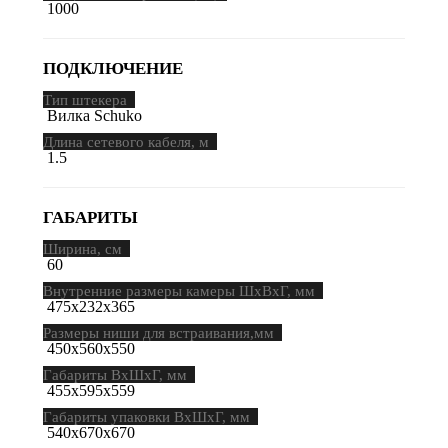
1000
ПОДКЛЮЧЕНИЕ
Тип штекера
Вилка Schuko
Длина сетевого кабеля, м
1.5
ГАБАРИТЫ
Ширина, см
60
Внутренние размеры камеры ШхВхГ, мм
475х232х365
Размеры ниши для встраивания,мм
450х560х550
Габариты ВхШхГ, мм
455х595х559
Габариты упаковки ВхШхГ, мм
540х670х670