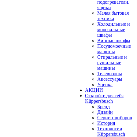
подогреватели,
ящики
Малая бытовая
техника
Холодильные и
морозильные
шкафы
Винные шкафы
Посудомоечные
машины
Стиральные и
сушильные
машины
Телевизоры
Аксессуары
Уценка
АКЦИИ
Откройте для себя
Küppersbusch
Бренд
Дизайн
Серии приборов
История
Технологии
Küppersbusch