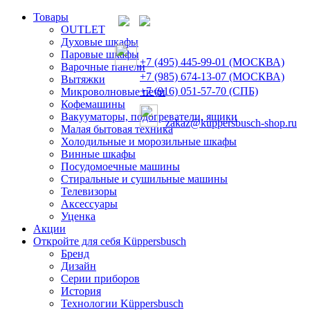
Товары
OUTLET
Духовые шкафы
Паровые шкафы
+7 (495) 445-99-01 (МОСКВА)
Варочные панели
+7 (985) 674-13-07 (МОСКВА)
Вытяжки
+7 (916) 051-57-70 (СПБ)
Микроволновые печи
Кофемашины
Вакууматоры, подогреватели, ящики
zakaz@kuppersbusch-shop.ru
Малая бытовая техника
Холодильные и морозильные шкафы
Винные шкафы
Посудомоечные машины
Стиральные и сушильные машины
Телевизоры
Аксессуары
Уценка
Акции
Откройте для себя Küppersbusch
Бренд
Дизайн
Серии приборов
История
Технологии Küppersbusch