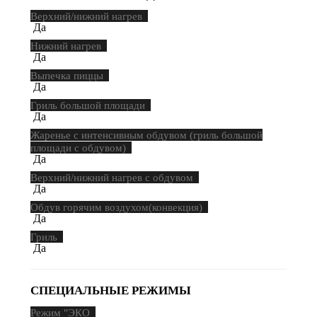
Верхний/нижний нагрев
Да
Нижний нагрев
Да
Выпечка пиццы
Да
Гриль большой площади
Да
Жаренье с интенсивным обдувом (гриль большой
площади с обдувом)
Да
Верхний/нижний нагрев с обдувом
Да
Обдув горячим воздухом(конвекция)
Да
Гриль
Да
СПЕЦИАЛЬНЫЕ РЕЖИМЫ
Режим "ЭКО