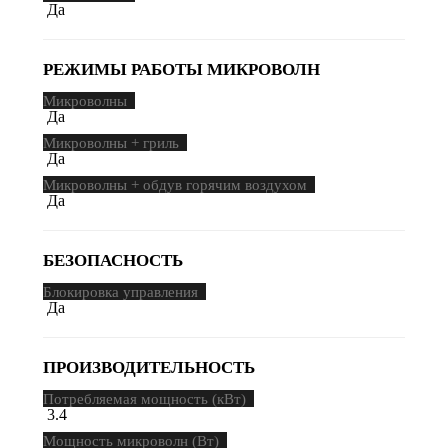
Да
РЕЖИМЫ РАБОТЫ МИКРОВОЛН
Микроволны
Да
Микроволны + гриль
Да
Микроволны + обдув горячим воздухом
Да
БЕЗОПАСНОСТЬ
Блокировка управления
Да
ПРОИЗВОДИТЕЛЬНОСТЬ
Потребляемая мощность (кВт)
3.4
Мощность микроволн (Вт)