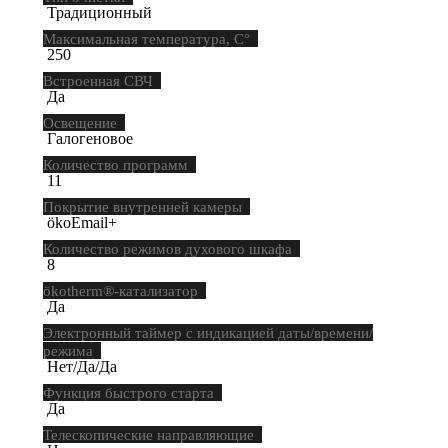
Традиционный
Максимальная температура, С°
250
Встроенная СВЧ
Да
Освещение
Галогеновое
Количество программ
11
Покрытие внутренней камеры
ökoEmail+
Количество режимов духового шкафа
8
ökotherm®-катализатор
Да
Электронный таймер с индикацией даты/времени/
режима
Нет/Да/Да
Функция быстрого старта
Да
Телескопические направляющие