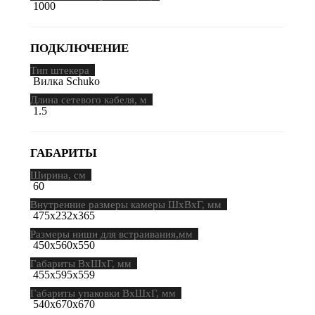
1000
ПОДКЛЮЧЕНИЕ
Тип штекера
Вилка Schuko
Длина сетевого кабеля, м
1.5
ГАБАРИТЫ
Ширина, см
60
Внутренние размеры камеры ШхВхГ, мм
475х232х365
Размеры ниши для встраивания,мм
450х560х550
Габариты ВхШхГ, мм
455х595х559
Габариты упаковки ВхШхГ, мм
540х670х670