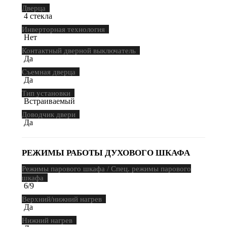
Дверца
4 стекла
Инверторная технология
Нет
Контактный дверной выключатель
Да
Съемная дверца
Да
Тип установки
Встраиваемый
Доводчик двери
Да
РЕЖИМЫ РАБОТЫ ДУХОВОГО ШКАФА
Режимы парового шкафа / Спец. режимы парового
шкафа
6/9
Верхний/нижний нагрев
Да
Нижний нагрев