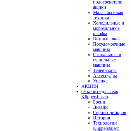
подогреватели,
ящики
Малая бытовая
техника
Холодильные и
морозильные
шкафы
Винные шкафы
Посудомоечные
машины
Стиральные и
сушильные
машины
Телевизоры
Аксессуары
Уценка
АКЦИИ
Откройте для себя
Küppersbusch
Бренд
Дизайн
Серии приборов
История
Технологии
Küppersbusch