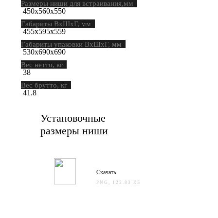
Размеры ниши для встраивания,мм
450х560х550
Габариты ВхШхГ, мм
455х595х559
Габариты упаковки ВхШхГ, мм
530х690х690
Вес нетто, кг
38
Вес брутто, кг
41.8
Установочные
размеры ниши
Скачать
PNG, 122.83 КБ