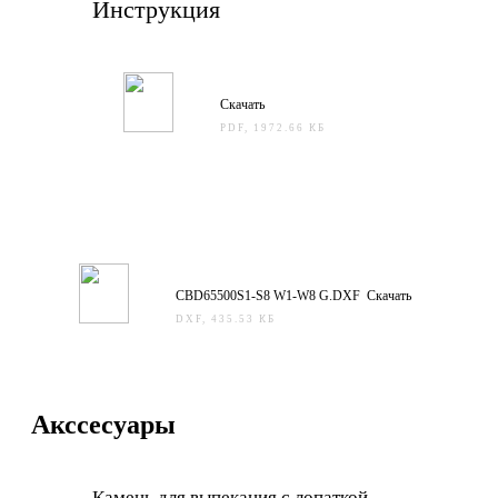
Инструкция
Скачать
PDF, 1972.66 КБ
CBD65500S1-S8 W1-W8 G.DXF Скачать
DXF, 435.53 КБ
Акссесуары
Камень для выпекания с лопаткой