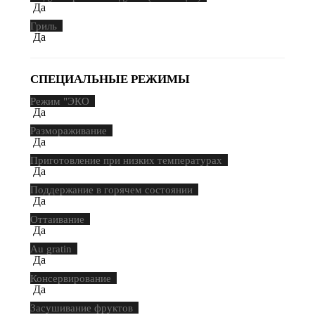
Да
Гриль
Да
СПЕЦИАЛЬНЫЕ РЕЖИМЫ
Режим "ЭКО
Да
Размораживание
Да
Приготовление при низких температурах
Да
Поддержание в горячем состоянии
Да
Оттаивание
Да
Au gratin
Да
Консервирование
Да
Засушивание фруктов