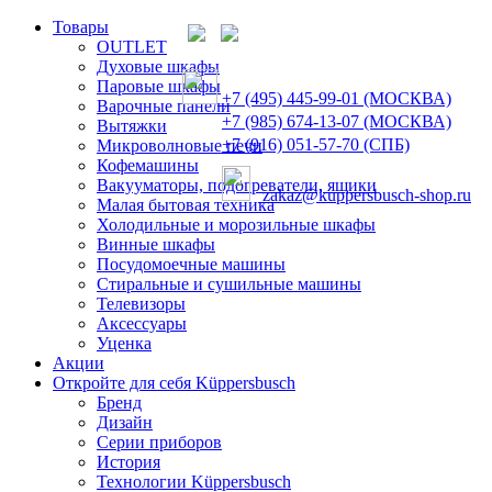
Товары
OUTLET
Духовые шкафы
Паровые шкафы
+7 (495) 445-99-01 (МОСКВА)
Варочные панели
+7 (985) 674-13-07 (МОСКВА)
Вытяжки
+7 (916) 051-57-70 (СПБ)
Микроволновые печи
Кофемашины
Вакууматоры, подогреватели, ящики
zakaz@kuppersbusch-shop.ru
Малая бытовая техника
Холодильные и морозильные шкафы
Винные шкафы
Посудомоечные машины
Стиральные и сушильные машины
Телевизоры
Аксессуары
Уценка
Акции
Откройте для себя Küppersbusch
Бренд
Дизайн
Серии приборов
История
Технологии Küppersbusch