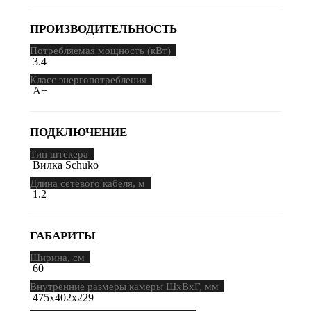
ПРОИЗВОДИТЕЛЬНОСТЬ
Потребляемая мощность (кВт)
3.4
Класс энергопотребления
A+
ПОДКЛЮЧЕНИЕ
Тип штекера
Вилка Schuko
Длина сетевого кабеля, м
1.2
ГАБАРИТЫ
Ширина, см
60
Внутренние размеры камеры ШхВхГ, мм
475х402х229