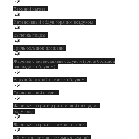
Да
Верхний нагрев
Да
Интенсивный обдув горячим воздухом
Да
Выпечка пиццы
Да
Гриль большой площади
Да
Жаренье с интенсивным обдувом (гриль большой
площади с обдувом)
Да
Верхний/нижний нагрев с обдувом
Да
Гриль/нижний нагрев
Да
Жаренье на гриле (гриль малой площади с
обдувом)
Да
Жаренье на гриле + нижний нагрев
Да
Обдув горячим воздухом(конвекция)