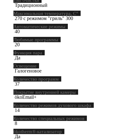
Тип очистки
Традиционный
Максимальная температура, С°
270 с режимом "гриль" 300
Автоматические режимы
40
Любимые программы
20
Функция пара
Да
Освещение
Галогеновое
Количество программ
37
Покрытие внутренней камеры
ökoEmail+
Количество режимов духового шкафа
14
Количество специальных режимов
8
ökotherm®-катализатор
Да