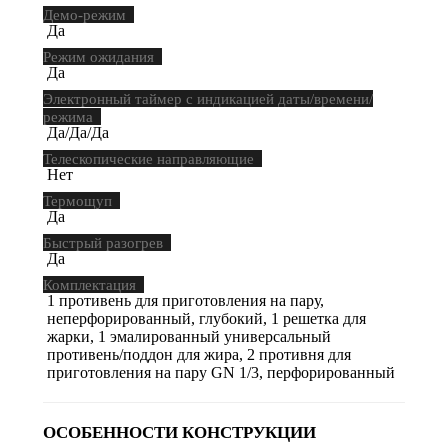
Демо-режим
Да
Режим ожидания
Да
Электронный таймер с индикацией даты/времени/
режима
Да/Да/Да
Телескопические направляющие
Нет
Термощуп
Да
Быстрый разогрев
Да
Комплектация
1 противень для приготовления на пару,
неперфорированный, глубокий, 1 решетка для
жарки, 1 эмалированный универсальный
противень/поддон для жира, 2 противня для
приготовления на пару GN 1/3, перфорированный
ОСОБЕННОСТИ КОНСТРУКЦИИ