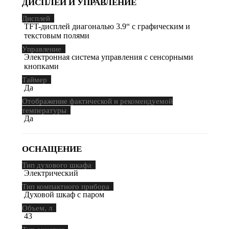
ДИСПЛЕЙ И УПРАВЛЕНИЕ
Дисплей
TFT-дисплей диагональю 3.9“ с графическим и
текстовым полями
Управление
Электронная система управления с сенсорными
кнопками
Таймер
Да
Отображение фактической и рекомендуемой
температуры
Да
ОСНАЩЕНИЕ
Тип духового шкафа
Электрический
Тип компактного прибора
Духовой шкаф с паром
Объем, л
43