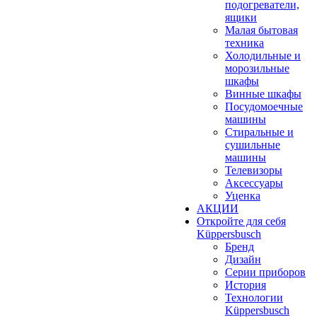
подогреватели,
ящики
Малая бытовая
техника
Холодильные и
морозильные
шкафы
Винные шкафы
Посудомоечные
машины
Стиральные и
сушильные
машины
Телевизоры
Аксессуары
Уценка
АКЦИИ
Откройте для себя
Küppersbusch
Бренд
Дизайн
Серии приборов
История
Технологии
Küppersbusch