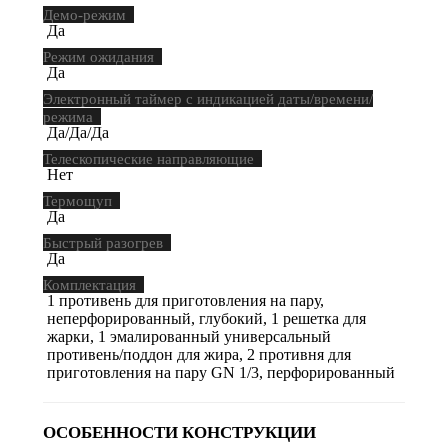
Демо-режим
Да
Режим ожидания
Да
Электронный таймер с индикацией даты/времени/
режима
Да/Да/Да
Телескопические направляющие
Нет
Термощуп
Да
Быстрый разогрев
Да
Комплектация
1 противень для приготовления на пару,
неперфорированный, глубокий, 1 решетка для
жарки, 1 эмалированный универсальный
противень/поддон для жира, 2 противня для
приготовления на пару GN 1/3, перфорированный
ОСОБЕННОСТИ КОНСТРУКЦИИ