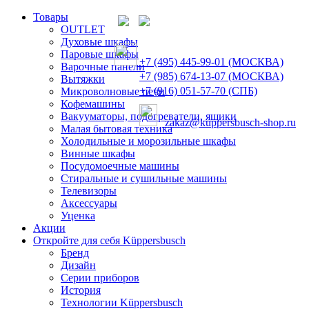
Товары
OUTLET
Духовые шкафы
Паровые шкафы
+7 (495) 445-99-01 (МОСКВА)
Варочные панели
+7 (985) 674-13-07 (МОСКВА)
Вытяжки
+7 (916) 051-57-70 (СПБ)
Микроволновые печи
Кофемашины
Вакууматоры, подогреватели, ящики
zakaz@kuppersbusch-shop.ru
Малая бытовая техника
Холодильные и морозильные шкафы
Винные шкафы
Посудомоечные машины
Стиральные и сушильные машины
Телевизоры
Аксессуары
Уценка
Акции
Откройте для себя Küppersbusch
Бренд
Дизайн
Серии приборов
История
Технологии Küppersbusch