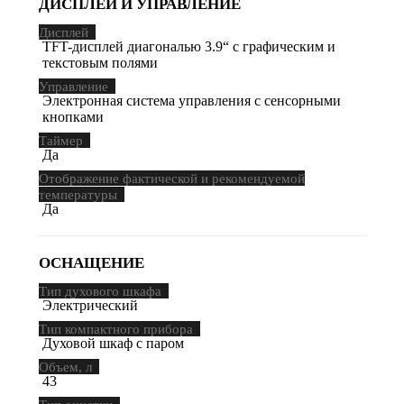
ДИСПЛЕЙ И УПРАВЛЕНИЕ
Дисплей
TFT-дисплей диагональю 3.9“ с графическим и
текстовым полями
Управление
Электронная система управления с сенсорными
кнопками
Таймер
Да
Отображение фактической и рекомендуемой
температуры
Да
ОСНАЩЕНИЕ
Тип духового шкафа
Электрический
Тип компактного прибора
Духовой шкаф с паром
Объем, л
43