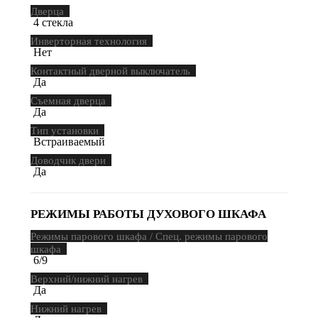
Дверца
4 стекла
Инверторная технология
Нет
Контактный дверной выключатель
Да
Съемная дверца
Да
Тип установки
Встраиваемый
Доводчик двери
Да
РЕЖИМЫ РАБОТЫ ДУХОВОГО ШКАФА
Режимы парового шкафа / Спец. режимы парового
шкафа
6/9
Верхний/нижний нагрев
Да
Нижний нагрев