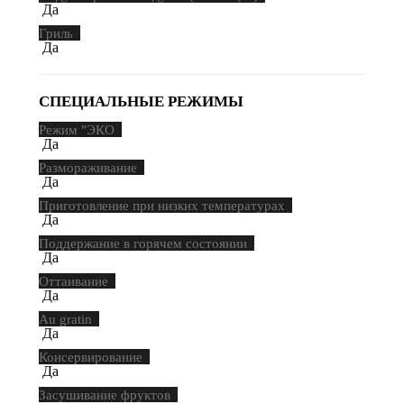
Да
Гриль
Да
СПЕЦИАЛЬНЫЕ РЕЖИМЫ
Режим "ЭКО
Да
Размораживание
Да
Приготовление при низких температурах
Да
Поддержание в горячем состоянии
Да
Оттаивание
Да
Au gratin
Да
Консервирование
Да
Засушивание фруктов