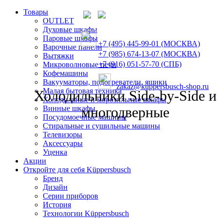
Товары
OUTLET
Духовые шкафы
Паровые шкафы
+7 (495) 445-99-01 (МОСКВА)
Варочные панели
+7 (985) 674-13-07 (МОСКВА)
Вытяжки
+7 (916) 051-57-70 (СПБ)
Микроволновые печи
Кофемашины
Вакууматоры, подогреватели, ящики
zakaz@kuppersbusch-shop.ru
Малая бытовая техника
Холодильники Side-by-Side и
Холодильные и морозильные шкафы
Винные шкафы
многодверные
Посудомоечные машины
Стиральные и сушильные машины
Телевизоры
Аксессуары
Уценка
Акции
Откройте для себя Küppersbusch
Бренд
Дизайн
Серии приборов
История
Технологии Küppersbusch