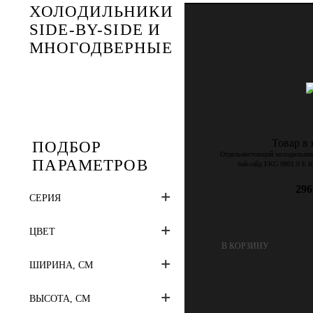
ХОЛОДИЛЬНИКИ
SIDE-BY-SIDE И
МНОГОДВЕРНЫЕ
Товар в
ПОДБОР
Отдельностоящий холодильник
ПАРАМЕТРОВ
бай-сайд FKG 9801.0 E К
296
СЕРИЯ
ЦВЕТ
В КОРЗИНУ
ШИРИНА, СМ
ВЫСОТА, СМ