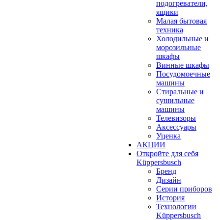
подогреватели,
ящики
Малая бытовая
техника
Холодильные и
морозильные
шкафы
Винные шкафы
Посудомоечные
машины
Стиральные и
сушильные
машины
Телевизоры
Аксессуары
Уценка
АКЦИИ
Откройте для себя
Küppersbusch
Бренд
Дизайн
Серии приборов
История
Технологии
Küppersbusch