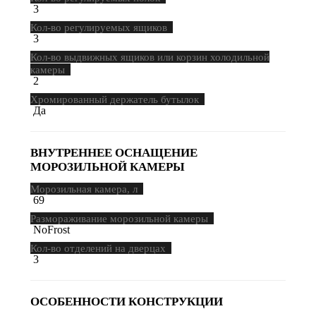
3
Кол-во регулируемых ящиков
3
Кол-во выдвижных ящиков или корзин холодильной
камеры
2
Хромированный держатель бутылок
Да
ВНУТРЕННЕЕ ОСНАЩЕНИЕ
МОРОЗИЛЬНОЙ КАМЕРЫ
Морозильная камера, л
69
Размораживание морозильной камеры
NoFrost
Кол-во отделений на дверцах
3
ОСОБЕННОСТИ КОНСТРУКЦИИ