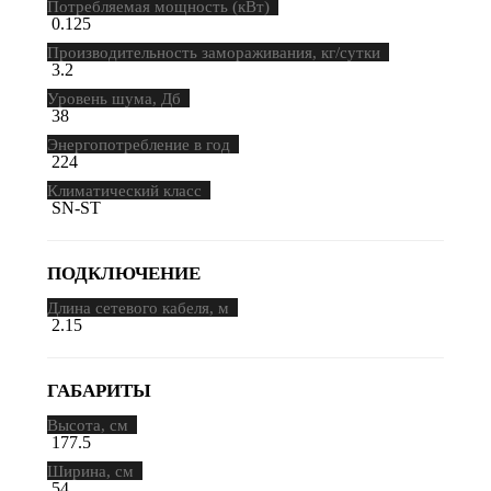
Потребляемая мощность (кВт)
0.125
Производительность замораживания, кг/сутки
3.2
Уровень шума, Дб
38
Энергопотребление в год
224
Климатический класс
SN-ST
ПОДКЛЮЧЕНИЕ
Длина сетевого кабеля, м
2.15
ГАБАРИТЫ
Высота, см
177.5
Ширина, см
54