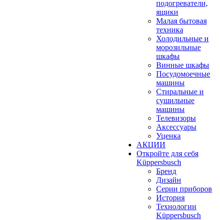
подогреватели,
ящики
Малая бытовая
техника
Холодильные и
морозильные
шкафы
Винные шкафы
Посудомоечные
машины
Стиральные и
сушильные
машины
Телевизоры
Аксессуары
Уценка
АКЦИИ
Откройте для себя
Küppersbusch
Бренд
Дизайн
Серии приборов
История
Технологии
Küppersbusch