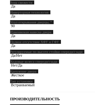
Зона свежести
Да
Инверторная технология
Да
Угол открывания дверцы, °
90
Изменяемая навеска двери
Да
Полное отсутствие ХФУ и ГФУ
Да
Регулируемые по высоте стойки спереди/сзади
Да/Нет
Ходовые колеса спереди/сзади
Нет/Да
Крепление двери
Жесткое
Тип установки
Встраиваемый
ПРОИЗВОДИТЕЛЬНОСТЬ