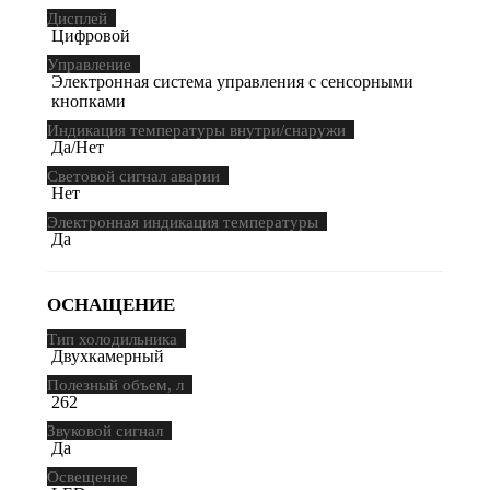
Дисплей
Цифровой
Управление
Электронная система управления с сенсорными
кнопками
Индикация температуры внутри/снаружи
Да/Нет
Световой сигнал аварии
Нет
Электронная индикация температуры
Да
ОСНАЩЕНИЕ
Тип холодильника
Двухкамерный
Полезный объем, л
262
Звуковой сигнал
Да
Освещение