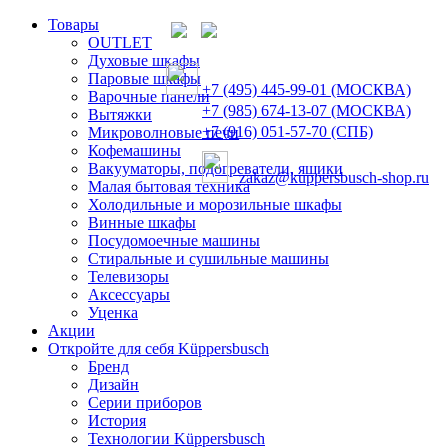
Товары
OUTLET
Духовые шкафы
Паровые шкафы
+7 (495) 445-99-01 (МОСКВА)
Варочные панели
+7 (985) 674-13-07 (МОСКВА)
Вытяжки
+7 (916) 051-57-70 (СПБ)
Микроволновые печи
Кофемашины
Вакууматоры, подогреватели, ящики
zakaz@kuppersbusch-shop.ru
Малая бытовая техника
Холодильные и морозильные шкафы
Винные шкафы
Посудомоечные машины
Стиральные и сушильные машины
Телевизоры
Аксессуары
Уценка
Акции
Откройте для себя Küppersbusch
Бренд
Дизайн
Серии приборов
История
Технологии Küppersbusch