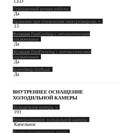
LED
Стандартный режим работы
Да
Хранение при отключении электроэнергии, ч
13
Функция FastCooling с автоматическим
отключением
Да
Функция FastFreezing с автоматическим
отключением
Да
Контейнер IceBank
Да
ВНУТРЕННЕЕ ОСНАЩЕНИЕ
ХОЛОДИЛЬНОЙ КАМЕРЫ
Холодильная камера, л
193
Размораживание холодильной камеры
Капельное
Кол-во регулируемых полок