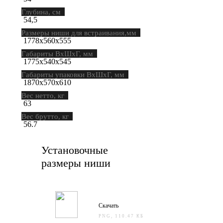
Глубина, см
54,5
Размеры ниши для встраивания,мм
1778х560х555
Габариты ВхШхГ, мм
1775х540х545
Габариты упаковки ВхШхГ, мм
1870х570х610
Вес нетто, кг
63
Вес брутто, кг
56.7
Установочные
размеры ниши
Скачать
PNG, 110.47 КБ