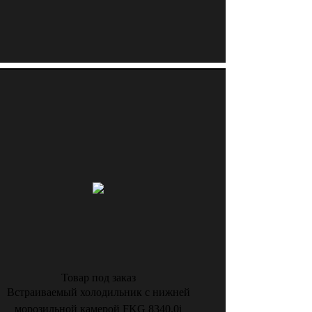
Товар под заказ
Встраиваемый холодильник с нижней
морозильной камерой FKG 8340.0i