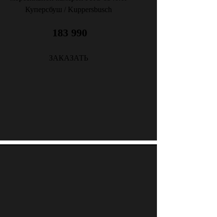
Куперсбуш / Kuppersbusch
183 990
ЗАКАЗАТЬ