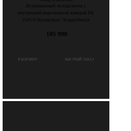
Встраиваемый холодильник с
внутренней морозильной камерой FK
2545.0i Куперсбуш / Kuppersbusch
105 990
В КОРЗИНУ
БЫСТРЫЙ ЗАКАЗ