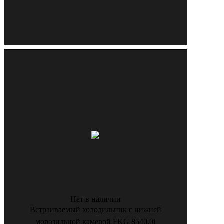
Нет в наличии
Встраиваемый холодильник с нижней
морозильной камерой FKG 8540.0i