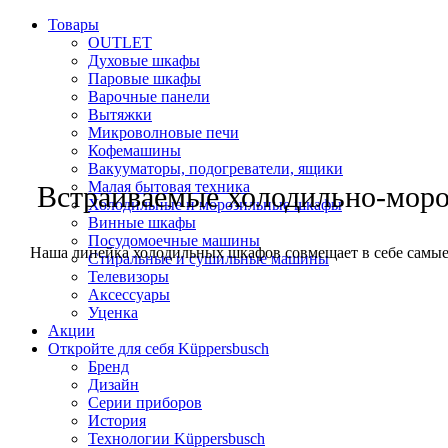
Товары
OUTLET
Духовые шкафы
Паровые шкафы
Варочные панели
Вытяжки
Микроволновые печи
Кофемашины
Вакууматоры, подогреватели, ящики
Малая бытовая техника
Встраиваемые холодильно-мор
Холодильные и морозильные шкафы
Винные шкафы
Посудомоечные машины
Наша линейка холодильных шкафов совмещает в себе самые
Стиральные и сушильные машины
Телевизоры
Аксессуары
Уценка
Акции
Откройте для себя Küppersbusch
Бренд
Дизайн
Серии приборов
История
Технологии Küppersbusch