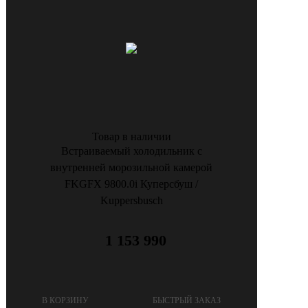
Товар в наличии
Встраиваемый холодильник с
внутренней морозильной камерой
FKGFX 9800.0i Куперсбуш /
Kuppersbusch
1 153 990
В КОРЗИНУ
БЫСТРЫЙ ЗАКАЗ