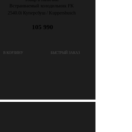
Встраиваемый холодильник FK
2540.0i Куперсбуш / Kuppersbusch
105 990
В КОРЗИНУ
БЫСТРЫЙ ЗАКАЗ