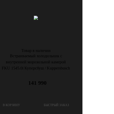
Товар в наличии
Встраиваемый холодильник с
внутренней морозильной камерой
FKU 1545.0i Куперсбуш / Kuppersbusch
141 990
В КОРЗИНУ
БЫСТРЫЙ ЗАКАЗ