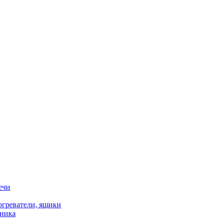
ечи
огреватели, ящики
хника