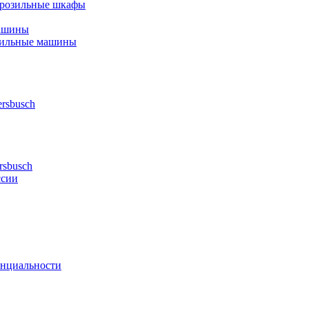
орозильные шкафы
ашины
шильные машины
rsbusch
rsbusch
ссии
нциальности