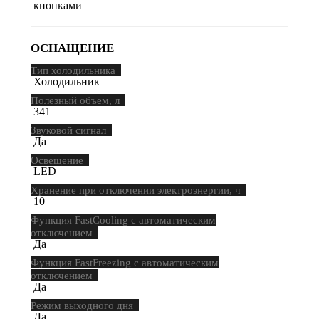
кнопками
ОСНАЩЕНИЕ
Тип холодильника
Холодильник
Полезный объем, л
341
Звуковой сигнал
Да
Освещение
LED
Хранение при отключении электроэнергии, ч
10
Функция FastCooling с автоматическим
отключением
Да
Функция FastFreezing с автоматическим
отключением
Да
Режим выходного дня
Да