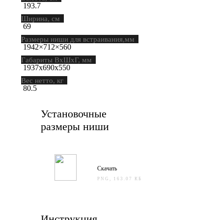
193.7
Ширина, см
69
Размеры ниши для встраивания,мм
1942×712×560
Габариты ВхШхГ, мм
1937х690х550
Вес нетто, кг
80.5
Установочные
размеры ниши
Скачать
PNG, 163.07 КБ
Инструкция