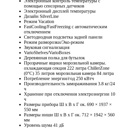
Электронный контроль температуры с
помощью сенсорных датчиков
Электронный дисплей температуры
Дизайн SilverLine
Режим Vacation
FastCooling/FastFreezing с автоматическим
отключением
Светодиодная подсветка задней панели
Режим разморозки/Эко-режим
Звуковая сигнализация
VarioShelves/VarioBoxes
Деревянная полка для бутылок
Прозрачные ящики морозильной камеры.
охлаждающая секция 222 литра ChillerZone
(0°C) 35 литров морозильная камера 84 литра
Потребление энергии/год 250 кВтч
Производительность замораживания 3.8 кг/24
ч
Хранение при отключения электроэнергии 10
ч
Размеры прибора Ш x В x Г ок. 690 × 1937 ×
550 мм
Размеры ниши Ш x В x Г ок. 712 × 1942 × 560
мм
Уровень шума 41 дБ