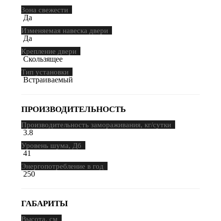
Зона свежести
Да
Изменяемая навеска двери
Да
Крепление двери
Скользящее
Тип установки
Встраиваемый
ПРОИЗВОДИТЕЛЬНОСТЬ
Производительность замораживания, кг/сутки
3.8
Уровень шума, Дб
41
Энергопотребление в год
250
ГАБАРИТЫ
Высота, см