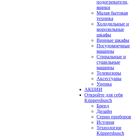
подогреватели,
ящики
Малая бытовая
техника
Холодильные и
морозильные
шкафы
Винные шкафы
Посудомоечные
машины
Стиральные и
сушильные
машины
Телевизоры
Аксессуары
Уценка
АКЦИИ
Откройте для себя
Küppersbusch
Бренд
Дизайн
Серии приборов
История
Технологии
Küppersbusch