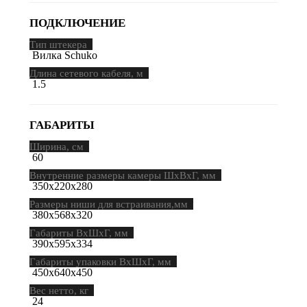
ПОДКЛЮЧЕНИЕ
Тип штекера
Вилка Schuko
Длина сетевого кабеля, м
1.5
ГАБАРИТЫ
Ширина, см
60
Внутренние размеры камеры ШхВхГ, мм
350х220х280
Размеры ниши для встраивания,мм
380х568х320
Габариты ВхШхГ, мм
390х595х334
Габариты упаковки ВхШхГ, мм
450х640х450
Вес нетто, кг
24