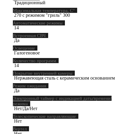
Традиционный
Максимальная температура, С°
270 с режимом "гриль" 300
Автоматические режимы
14
Встроенная СВЧ
Да
Освещение
Галогеновое
Количество программ
14
Покрытие внутренней камеры
Нержавеющая сталь с керамическим основанием
Режим ожидания
Да
Электронный таймер с индикацией даты/времени/
режима
Нет/Да/Нет
Телескопические направляющие
Нет
Вертел
Нет