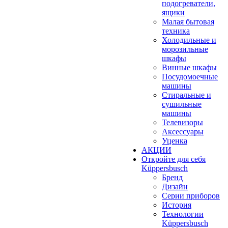
подогреватели,
ящики
Малая бытовая
техника
Холодильные и
морозильные
шкафы
Винные шкафы
Посудомоечные
машины
Стиральные и
сушильные
машины
Телевизоры
Аксессуары
Уценка
АКЦИИ
Откройте для себя
Küppersbusch
Бренд
Дизайн
Серии приборов
История
Технологии
Küppersbusch