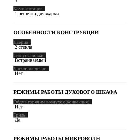
5
Комплектация
1 решетка для жарки
ОСОБЕННОСТИ КОНСТРУКЦИИ
Дверца
2 стекла
Тип установки
Встраиваемый
Доводчик двери
Нет
РЕЖИМЫ РАБОТЫ ДУХОВОГО ШКАФА
Обдув горячим воздухом(конвекция)
Нет
Гриль
Да
РЕЖИМЫ РАБОТЫ МИКРОВОЛН