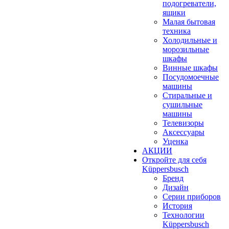
подогреватели,
ящики
Малая бытовая
техника
Холодильные и
морозильные
шкафы
Винные шкафы
Посудомоечные
машины
Стиральные и
сушильные
машины
Телевизоры
Аксессуары
Уценка
АКЦИИ
Откройте для себя
Küppersbusch
Бренд
Дизайн
Серии приборов
История
Технологии
Küppersbusch