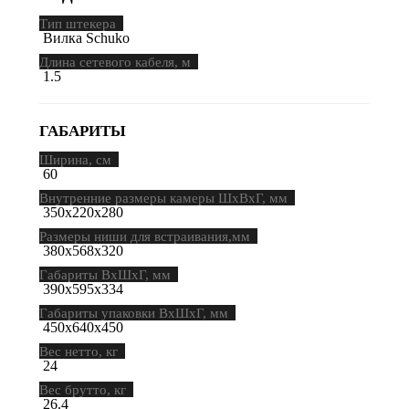
Тип штекера
Вилка Schuko
Длина сетевого кабеля, м
1.5
ГАБАРИТЫ
Ширина, см
60
Внутренние размеры камеры ШхВхГ, мм
350х220х280
Размеры ниши для встраивания,мм
380х568х320
Габариты ВхШхГ, мм
390х595х334
Габариты упаковки ВхШхГ, мм
450х640х450
Вес нетто, кг
24
Вес брутто, кг
26.4