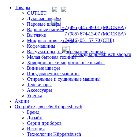
Товары
OUTLET
Духовые шкафы
Паровые шкафы
+7 (495) 445-99-01 (МОСКВА)
Варочные панели
+7 (985) 674-13-07 (МОСКВА)
Вытяжки
+7 (916) 051-57-70 (СПБ)
Микроволновые печи
Кофемашины
Вакууматоры, подогреватели, ящики
zakaz@kuppersbusch-shop.ru
Малая бытовая техника
Холодильные и морозильные шкафы
Винные шкафы
Посудомоечные машины
Стиральные и сушильные машины
Телевизоры
Аксессуары
Уценка
Акции
Откройте для себя Küppersbusch
Бренд
Дизайн
Серии приборов
История
Технологии Küppersbusch