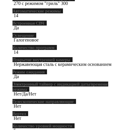
270 с режимом "гриль" 300
Автоматические режимы
14
Встроенная СВЧ
Да
Освещение
Галогеновое
Количество программ
14
Покрытие внутренней камеры
Нержавеющая сталь с керамическим основанием
Режим ожидания
Да
Электронный таймер с индикацией даты/времени/
режима
Нет/Да/Нет
Телескопические направляющие
Нет
Вертел
Нет
Количество уровней мощности