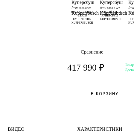
CSV 6800.0 W1
CSV 6800.0 W2
CSV
НЕРЖАВЕЮЩАЯ
ЧЕРНЫЙ ХРОМ
СЕ
СТАЛЬ
КУПЕРСБУШ /
КУПЕРСБУШ /
KUPPERSBUSCH
КУ
KUPPERSBUSCH
KUP
Сравнение
Товар
417 990 ₽
Доста
В КОРЗИНУ
ВИДЕО
ХАРАКТЕРИСТИКИ