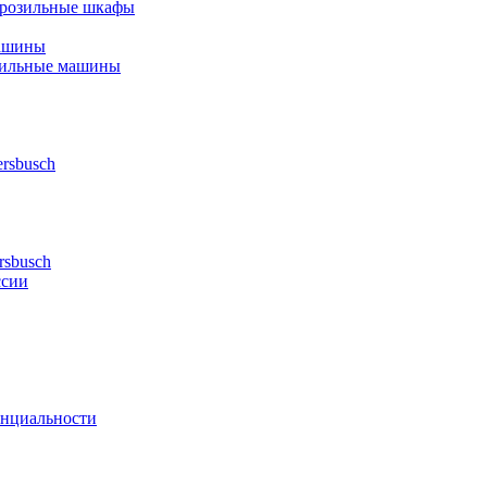
орозильные шкафы
ашины
шильные машины
rsbusch
rsbusch
ссии
нциальности