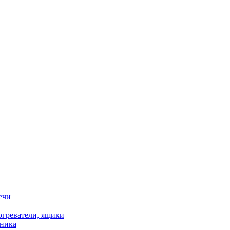
ечи
огреватели, ящики
хника