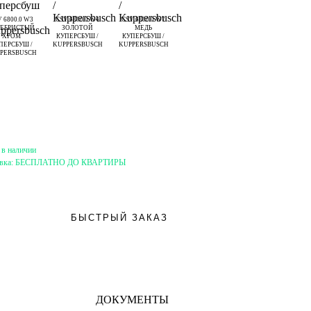
 6800.0 W3
CSV 6800.0 W4
CSV 6800.0 W7
РЕБРИСТЫЙ
ЗОЛОТОЙ
МЕДЬ
ХРОМ
КУПЕРСБУШ /
КУПЕРСБУШ /
ПЕРСБУШ /
KUPPERSBUSCH
KUPPERSBUSCH
PERSBUSCH
 в наличии
вка:
БЕСПЛАТНО ДО КВАРТИРЫ
БЫСТРЫЙ ЗАКАЗ
ДОКУМЕНТЫ