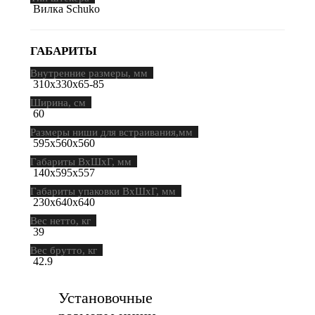
Вилка Schuko
ГАБАРИТЫ
Внутренние размеры, мм
310х330х65-85
Ширина, см
60
Размеры ниши для встраивания,мм
595х560х560
Габариты ВхШхГ, мм
140х595х557
Габариты упаковки ВхШхГ, мм
230х640х640
Вес нетто, кг
39
Вес брутто, кг
42.9
Установочные