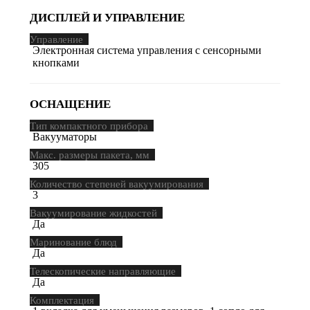
ДИСПЛЕЙ И УПРАВЛЕНИЕ
Управление
Электронная система управления с сенсорными
кнопками
ОСНАЩЕНИЕ
Тип компактного прибора
Вакууматоры
Макс. размеры пакета, мм
305
Количество степеней вакуумирования
3
Вакуумирование жидкостей
Да
Маринование блюд
Да
Телескопические направляющие
Да
Комплектация