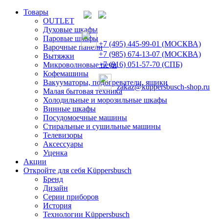
Товары
OUTLET
Духовые шкафы
Паровые шкафы
+7 (495) 445-99-01 (МОСКВА)
Варочные панели
+7 (985) 674-13-07 (МОСКВА)
Вытяжки
+7 (916) 051-57-70 (СПБ)
Микроволновые печи
Кофемашины
Вакууматоры, подогреватели, ящики
zakaz@kuppersbusch-shop.ru
Малая бытовая техника
Холодильные и морозильные шкафы
Винные шкафы
Посудомоечные машины
Стиральные и сушильные машины
Телевизоры
Аксессуары
Уценка
Акции
Откройте для себя Küppersbusch
Бренд
Дизайн
Серии приборов
История
Технологии Küppersbusch