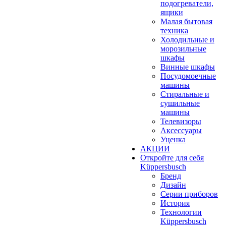
подогреватели,
ящики
Малая бытовая
техника
Холодильные и
морозильные
шкафы
Винные шкафы
Посудомоечные
машины
Стиральные и
сушильные
машины
Телевизоры
Аксессуары
Уценка
АКЦИИ
Откройте для себя
Küppersbusch
Бренд
Дизайн
Серии приборов
История
Технологии
Küppersbusch