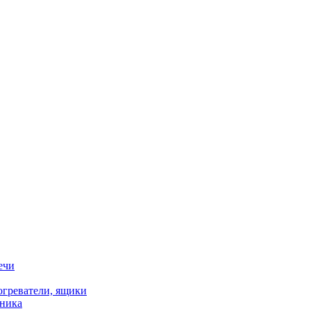
ечи
огреватели, ящики
хника