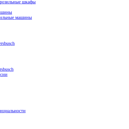
орозильные шкафы
ашины
шильные машины
rsbusch
rsbusch
ссии
нциальности