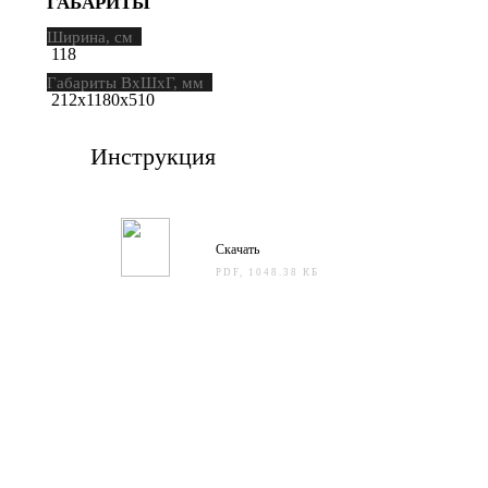
ГАБАРИТЫ
Ширина, см
118
Габариты ВхШхГ, мм
212х1180х510
Инструкция
Скачать
PDF, 1048.38 КБ