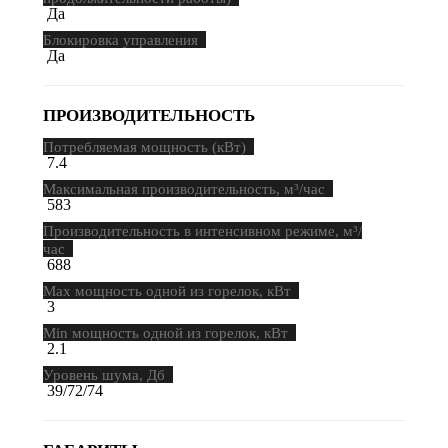
Да
Блокировка управления
Да
ПРОИЗВОДИТЕЛЬНОСТЬ
Потребляемая мощность (кВт)
7.4
Максимальная производительность, м³/час
583
Производительность в интенсивном режиме, м³/
час
688
Maх мощность одной из горелок, кВт
3
Min мощность одной из горелок, кВт
2.1
Уровень шума, Дб
39/72/74