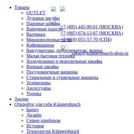
Товары
OUTLET
Духовые шкафы
Паровые шкафы
+7 (495) 445-99-01 (МОСКВА)
Варочные панели
+7 (985) 674-13-07 (МОСКВА)
Вытяжки
+7 (916) 051-57-70 (СПБ)
Микроволновые печи
Кофемашины
Вакууматоры, подогреватели, ящики
zakaz@kuppersbusch-shop.ru
Малая бытовая техника
Холодильные и морозильные шкафы
Винные шкафы
Посудомоечные машины
Стиральные и сушильные машины
Телевизоры
Аксессуары
Уценка
Акции
Откройте для себя Küppersbusch
Бренд
Дизайн
Серии приборов
История
Технологии Küppersbusch