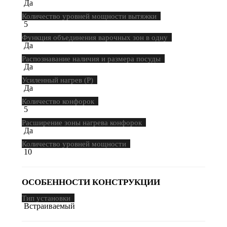
Да
Количество уровней мощности вытяжки
5
Функция объединения варочных зон в одну
Да
Распознавание наличия и размера посуды
Да
Усиленный нагрев (P)
Да
Количество конфорок
5
Расширение зоны нагрева конфорок
Да
Количество уровней мощности
10
ОСОБЕННОСТИ КОНСТРУКЦИИ
Тип установки
Встраиваемый