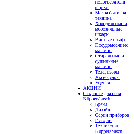
подогреватели,
ящики
Малая бытовая
техника
Холодильные и
морозильные
шкафы
Винные шкафы
Посудомоечные
машины
Стиральные и
сушильные
машины
Телевизоры
Аксессуары
Уценка
АКЦИИ
Откройте для себя
Küppersbusch
Бренд
Дизайн
Серии приборов
История
Технологии
Küppersbusch