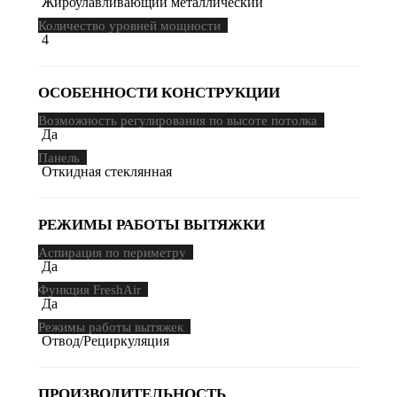
Жироулавливающий металлический
Количество уровней мощности
4
ОСОБЕННОСТИ КОНСТРУКЦИИ
Возможность регулирования по высоте потолка
Да
Панель
Откидная стеклянная
РЕЖИМЫ РАБОТЫ ВЫТЯЖКИ
Аспирация по периметру
Да
Функция FreshAir
Да
Режимы работы вытяжек
Отвод/Рециркуляция
ПРОИЗВОДИТЕЛЬНОСТЬ