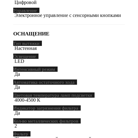
Цифровой
Управление
Электронное управление с сенсорными кнопками
ОСНАЩЕНИЕ
Тип вытяжки
Настенная
Освещение
LED
Интенсивный режим
Да
Автоматика остаточного хода
Да
Цветовая температура ламп подсветки
4000-4500 К
Индикатор загрязнения фильтра
Да
Кол-во металлических фильтров
2
Фильтр