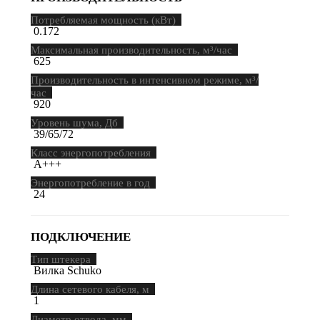
Потребляемая мощность (кВт)
0.172
Максимальная производительность, м³/час
625
Производительность в интенсивном режиме, м³/
час
920
Уровень шума, Дб
39/65/72
Класс энергопотребления
A+++
Энергопотребление в год
24
ПОДКЛЮЧЕНИЕ
Тип штекера
Вилка Schuko
Длина сетевого кабеля, м
1
Диаметр отвода, мм