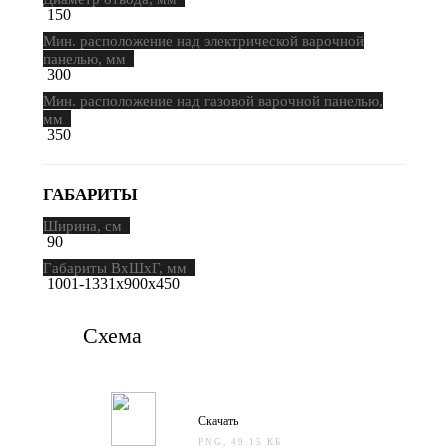
150
Мин. расположение над электрической варочной
панелью, мм
300
Мин. расположение над газовой варочной панелью,
мм
350
ГАБАРИТЫ
Ширина, см
90
Габариты ВхШхГ, мм
1001-1331х900х450
Схема
Скачать
PNG, 49.15 КБ