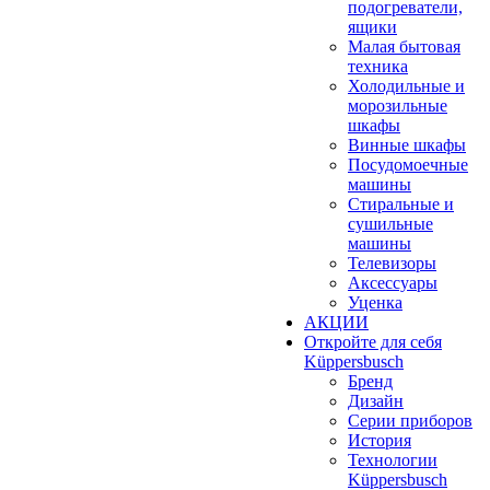
подогреватели,
ящики
Малая бытовая
техника
Холодильные и
морозильные
шкафы
Винные шкафы
Посудомоечные
машины
Стиральные и
сушильные
машины
Телевизоры
Аксессуары
Уценка
АКЦИИ
Откройте для себя
Küppersbusch
Бренд
Дизайн
Серии приборов
История
Технологии
Küppersbusch